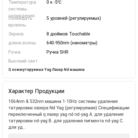
Температура
0 к -5℃
системы
охлаждения:
Охлаждать
5 уровней (регулируемых)
вровень:
Экрана:
8 дюймов Touchable
длина волны:
640-950nm (нанометры)
Ручка:
Ручка SHR
Высокий свет:
Q коммутируемых Yag Лазер Nd машина
Характер Продукции
1064nm & 532nm машина 1-10Hz системы удаления
татуировки лазера Nd Yag (регулируемая) Спецификации
переключенный q лазер yag nd nd-yag A. для удаления
татуировки nd-yag B. для удаления пигмента nd-yag C.
для уд...