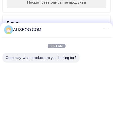
Посмотреть описание продукта
Бирки
ALISEOO.COM
лазер yag nd
Q
система
переключателя
коммутируемых
удаления
2:53 AM
q
Yag Лазер Nd
татуировки
Еще Лазер ND YAG Q-Переключателя
Good day, what product are you looking for?
машина
Переключенная q машина удаления татуировки лазера
Nd Yag
машина 1-10Hz системы удаления татуировки лазера Nd
Yag переключателя 1064nm & 532nm q (регулируемая)
Лазер Nd YAG переключателя профессии активный q,
медицинская машина удаления родимого пятна лазера
Пигментация лазера ND YAG машины лазера удаления