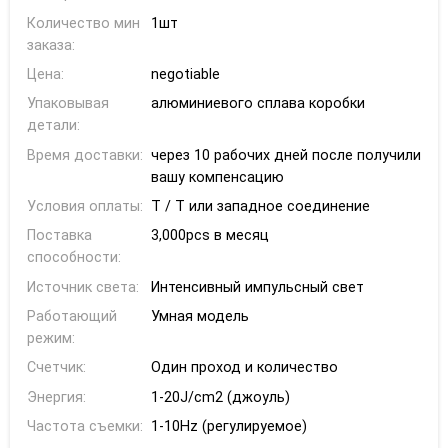
Количество мин
1шт
заказа:
Цена:
negotiable
Упаковывая
алюминиевого сплава коробки
детали:
Время доставки:
через 10 рабочих дней после получили
вашу компенсацию
Условия оплаты:
T / T или западное соединение
Поставка
3,000pcs в месяц
способности:
Источник света:
Интенсивный импульсный свет
Работающий
Умная модель
режим:
Счетчик:
Один проход и количество
Энергия:
1-20J/cm2 (джоуль)
Частота съемки:
1-10Hz (регулируемое)