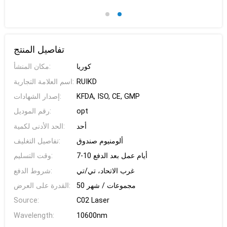
تفاصيل المنتج
كوريا
مكان المنشأ:
اسم العلامة التجارية:
RUIKD
إصدار الشهادات:
KFDA, ISO, CE, GMP
رقم الموديل:
opt
أحد
الحد الأدنى لكمية:
ألومنيوم صندوق
تفاصيل التغليف:
7-10 أيام عمل بعد الدفع
وقت التسليم:
غرب الاتحاد، تي/تي
شروط الدفع:
50 مجموعات / شهر
القدرة على العرض:
Source:
C02 Laser
Wavelength:
10600nm