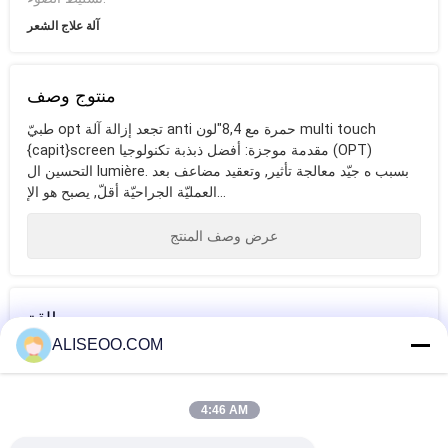
آلة علاج الشعر
منتوج وصف
طبيّ opt تجعد إزالة آلة anti حمرة مع 8,4"لون multi touch
{capit}screen مقدمة موجزة: أفضل ذبذبة تكنولوجيا (OPT)
التحسين ال lumière. بسبب ه جيّد معالجة تأثير, وتعقيد مضاعف بعد
العمليّة الجراحيّة أقلّ, يصبح هو الإ...
عرض وصف المنتج
بطاقة
ALISEOO.COM
آلة علاج الشعر
معدات صالون
التجميل
4:46 AM
المزيد معدات الترددات اللاسلكية الجمال IPL