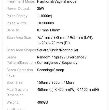
Treatment Mode:
Fractional/Vaginal mode
Power Output:
35W
Pulse Energy:
1-1000mj
Pulse Width:
10-5000us
Density:
0.1mm-1.0mm
Scan Area Size:
7x7 mm / 8x8 mm / 9x9 mm (LVR),
1~20x1~20 mm (FL)
Scan Area Shapes:
Square/Circle/Rectingular
Beam
Random / Spray / Divergence /
Pattern(Direction):
Convergence / Sequency
Beam Operation
Scanning/Stamp
Type:
Spot Size:
150um / 300um / More
Main System
450mm(L) X 400mm(W) X 1100mm(H)
Dimension:
Weight:
40KGS
تسليط الضوء: