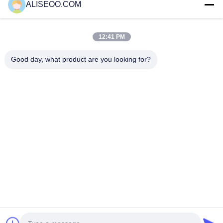
ALISEOO.COM
grosse machine
grosse machine
machine de
de fonte
brûlante
contournement
12:41 PM
de corps
Plus Équipement De Beauté Minceur
Good day, what product are you looking for?
Cavitation d'ultrason de femmes de Velasmooth
amincissant la machine 200HZ vertical - 500HZ
Corps de massage de cellulites d'Endermology amincissant
la machine Velashape pour des femmes
Machine de cavitation d'ultrason du vide rf pour le
rajeunissement de peau
Corps de la machine 2014/Cryolipolysis de Cryolipolysis
amincissant l'équipement de beauté
Copyright © 2014 - 2026 aliseoo.com.
All rights reserved.