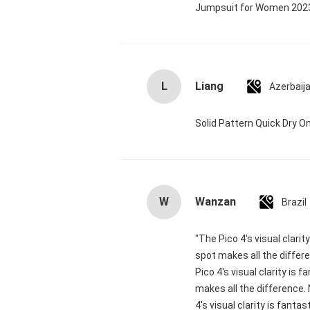
Jumpsuit for Women 20
L
Liang
Azerbaij
Solid Pattern Quick Dry
W
Wanzan
Brazil
"The Pico 4's visual clari
spot makes all the differ
Pico 4's visual clarity is
makes all the difference.
4's visual clarity is fant