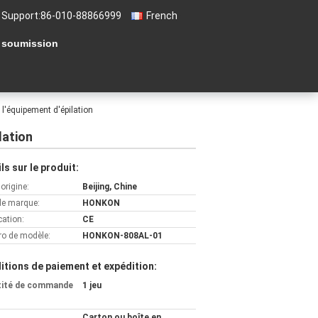
 Support:
86-010-88866999
French
 soumission
l'équipement d'épilation
lation
ls sur le produit:
'origine:
Beijing, Chine
e marque:
HONKON
cation:
CE
o de modèle:
HONKON-808AL-01
itions de paiement et expédition:
tité de commande
1 jeu
Carton ou boîte en