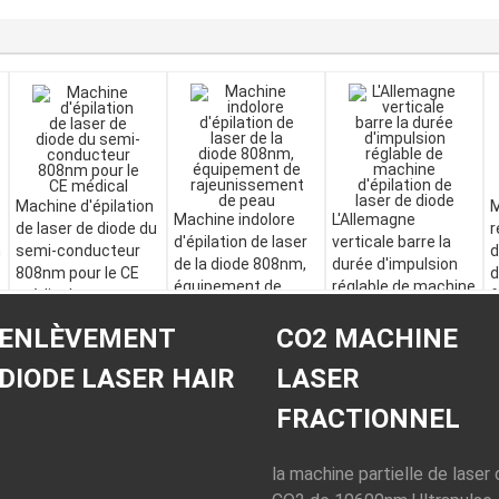
Machine d'épilation
M
Machine indolore
L'Allemagne
de laser de diode du
r
d'épilation de laser
verticale barre la
n
semi-conducteur
d
de la diode 808nm,
durée d'impulsion
808nm pour le CE
d
équipement de
réglable de machine
médical
f
rajeunissement de
d'épilation de laser
peau
de diode
ENLÈVEMENT
CO2 MACHINE
DIODE LASER HAIR
LASER
FRACTIONNEL
la machine partielle de laser