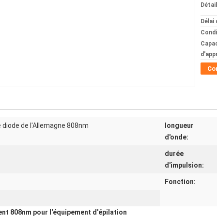
Détai
Délai 
Condi
Capac
d'app
Co
de diode de l'Allemagne 808nm
longueur
d'onde:
durée
d'impulsion:
Fonction:
ent 808nm pour l'équipement d'épilation