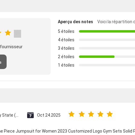
Aperçu des notes
Voici la répartition
5 étoiles
4 étoiles
 fournisseur
3 étoiles
2 étoiles
s
1 étoiles
Vatican City State (Holy See)
Oct 24.2025
One Piece Jumpsuit for Women 2023 Customized Logo Gym Sets Solid P