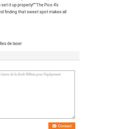
set it up properly!""The Pico 4's
and finding that sweet spot makes all
lles de laser