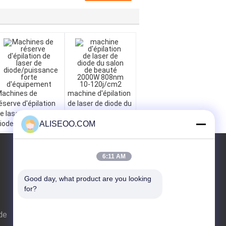
achines de
machine d'épilation
éserve d'épilation
de laser de diode du
e laser de
salon de beauté
iode/puissance
2000W 808nm 10-
ALISEOO.COM
orte d'équipement
120j/cm2
DEMANDE DE
6:11 AM
SOUMISSION
Good day, what product are you looking 
for?
 de