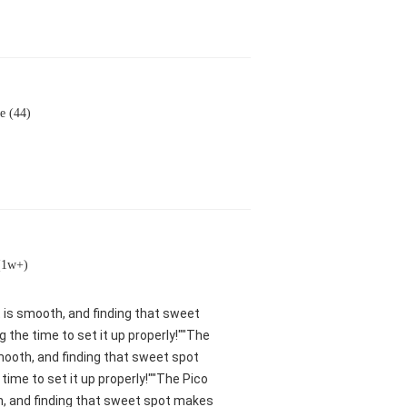
le (44)
 (1w+)
nt is smooth, and finding that sweet
 the time to set it up properly!""The
smooth, and finding that sweet spot
ime to set it up properly!""The Pico
oth, and finding that sweet spot makes