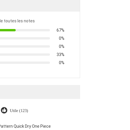
 de toutes les notes
67%
0%
0%
33%
0%
Utile (123)
attern Quick Dry One Piece