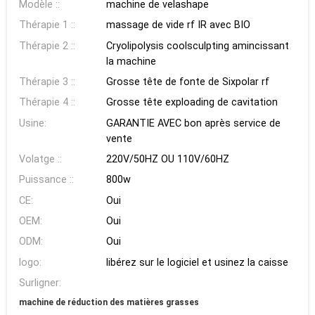
Modèle ::
machine de velashape
Thérapie 1 ::
massage de vide rf IR avec BIO
Thérapie 2 ::
Cryolipolysis coolsculpting amincissant
la machine
Thérapie 3 ::
Grosse tête de fonte de Sixpolar rf
Thérapie 4 ::
Grosse tête exploading de cavitation
Usine:
GARANTIE AVEC bon après service de
vente
Volatge ::
220V/50HZ OU 110V/60HZ
Puissance ::
800w
CE:
Oui
OEM:
Oui
ODM:
Oui
logo:
libérez sur le logiciel et usinez la caisse
Surligner:
machine de réduction des matières grasses