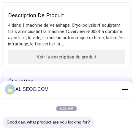
Description De Produit
4 dans 1 machine de Velashape, Cryolipolysis rf sculptant
frais amincissant la machine I.Overview B-008B a combiné
avec le rf, le vide, le rouleau automatique externe, la lumière
infrarouge, le feu vert et la ...
Voir la description du produit
Étiquettes
ALISEOO.COM
corps formant la
machine de vide
mesotherapy
machine
de cellulites
libre d'aiguille
5:11 AM
Plus Machine De Réduction De La Cellulite
Good day, what product are you looking for?
Machine multifonctionnelle de réduction de cellulites de