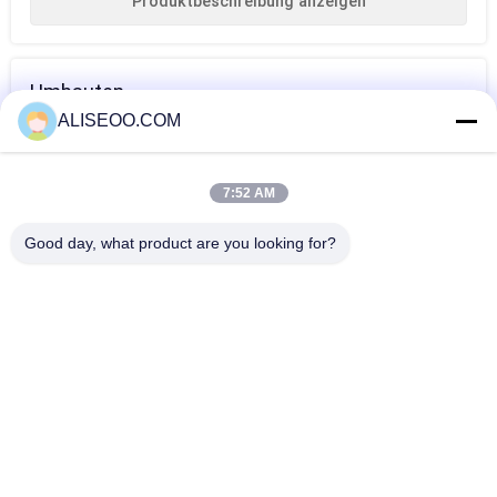
Produktbeschreibung anzeigen
Umbauten
ALISEOO.COM
Haarabbaumaschine
Laser-
Berufslaser-
für Frau
Haarmaschine
Haarabbaumaschine
7:52 AM
Mehr IPL Haarentfernung Maschine
Good day, what product are you looking for?
Berufsdioden-Laser der laser IPL-Haar-Abbau-Maschinen-
808nm für das Entfernen des Haares
IPL-Haar-Abbau-Maschine/intensive pulsierte helle
Behandlungs-Akne, Spinnen-Adern
Vertikale intensive Impuls-Licht-Haut-Verjüngungs-IPL-Haar-
Abbau-Maschine 500w
Exklusives Elight SHR entscheiden IPL-Haar-Abbau-