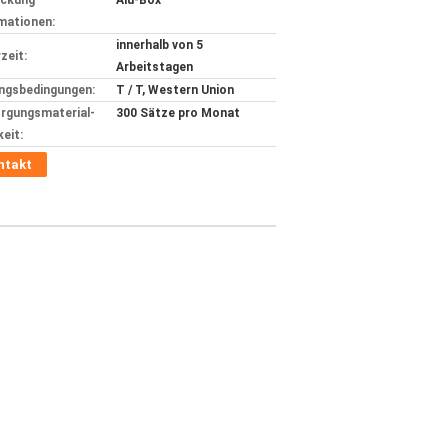
ackung
Alu-Box
mationen:
innerhalb von 5
zeit:
Arbeitstagen
ngsbedingungen:
T / T, Western Union
rgungsmaterial-
300 Sätze pro Monat
keit:
ntakt