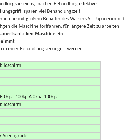
ndlungsbereichs, machen Behandlung effektiver
ungsgriff
, sparen viel Behandlungszeit
serpumpe mit großem Behälter des Wassers 5L. Japanerimport
igen die Maschine fortfahren, für längere Zeit zu arbeiten
r amerikanischen Maschine ein
.
abnimmt
n in einer Behandlung verringert werden
nheit cryolipolysis Maschinen
bbildschirm
f B 0kpa-100kp A 0kpa-100kpa
bbildschirm
5-5centigrade