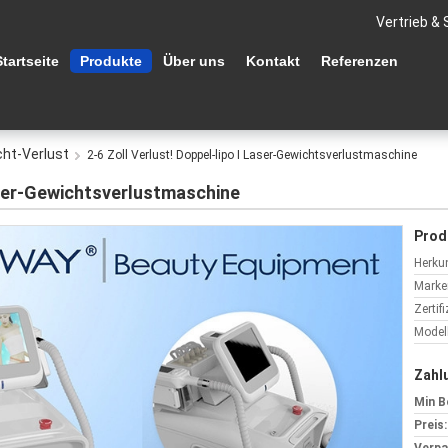
Vertrieb & 
Startseite
Produkte
Über uns
Kontakt
Referenzen
cht-Verlust
2-6 Zoll Verlust! Doppel-lipo I Laser-Gewichtsverlustmaschine
Laser-Gewichtsverlustmaschine
Prod
Herkun
Marke
Zertif
Model
Zahl
Min B
Preis: