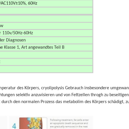
/AC110V±10%, 60Hz
mw
r 110v/50Hz-60Hz
der Diagnosen
he Klasse 1, Art angewandtes Teil B
t
ipolysis Schönheitsmaschine
Temperatur des Körpers, cryolipolysis Gebrauch insbesondere umgewa
ungen selektiv anzuvisieren und von Fettzellen throgh zu beseitigen
 durch den normalen Prozess das metabolim des Körpers schädigt, z