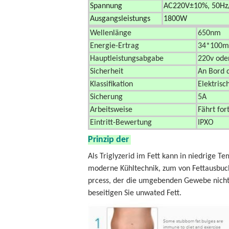
Spannung
AC220V±10%, 50Hz
Ausgangsleistungs
1800W
Wellenlänge
650nm
Energie-Ertrag
34*100
Hauptleistungsabgabe
220v ode
Sicherheit
An Bord 
Klassifikation
Elektrisc
Sicherung
5A
Arbeitsweise
Fährt for
Eintritt-Bewertung
IPXO
Prinzip der
Hohlraumbildungsrf-cryol
Als Triglyzerid im Fett kann in niedrige 
moderne Kühltechnik, zum von Fettausbucht
prcess, der die umgebenden Gewebe nicht
beseitigen Sie unwated Fett.