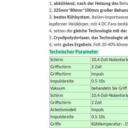
1,
abkühlend, nach der Heizung des
Beha
2,
225mm*80mm*100mm großer Behandl
3,
bestes Kühlsystem
, Italien-Importwas
kupferner Heizkörper, mit 4 DC-Fans bestät
4, setzen die
gleiche Technologie mit de
5,
Cryolipolysis+laser, das Technologie 
6, sehr
gutes Ergebnis
, Fett 20-40% könne
Technischer Parameter
unserer Schö
Schirm
10,4-Zoll-Notenfar
Griffschirm
2 Zoll
Griffschirm
Impuls
Impulsbreite
0.5-10s
Vakuum
behandeln Sie Grif
Schirm
10,4-Zoll-Notenfar
Griffschirm
2 Zoll
Arbeitsmodell
Impuls
Impulsbreite
0.5-10s
Griffe
Kühltemperatur: -1