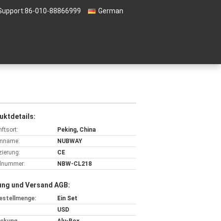
Support:
86-010-88866999
German
uktdetails:
ftsort:
Peking, China
nname:
NUBWAY
izierung:
CE
lnummer:
NBW-CL218
ung und Versand AGB:
estellmenge:
Ein Set
USD