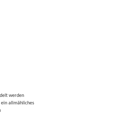
ndelt werden
 ein allmähliches
u