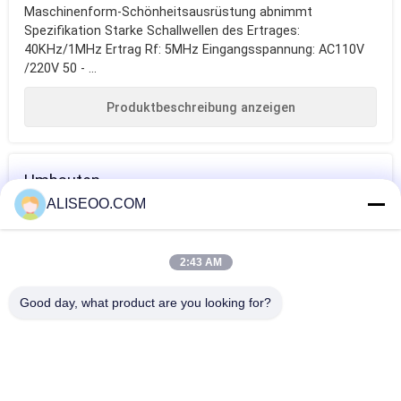
Maschinenform-Schönheitsausrüstung abnimmt
Spezifikation Starke Schallwellen des Ertrages:
40KHz/1MHz Ertrag Rf: 5MHz Eingangsspannung: AC110V
/220V 50 - ...
Produktbeschreibung anzeigen
Umbauten
ALISEOO.COM
Gewichtsverlustmaschine
fette brennende
Gewichtsverminderung
Ausrüstung
2:43 AM
Mehr Kavitation Vakuum Slimming Machine
Good day, what product are you looking for?
36Khz Hohlraumbildung Cryolipolysis, das Maschinen-Laser
Lipo abnimmt, verlieren Gewicht
Abnehmen von Maschine Cryolipolysis-Ausrüstung für den
Körper, der nicht chirurgischen Fettabbau abnimmt