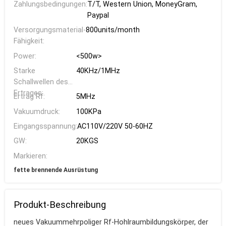
Zahlungsbedingungen:
T/T, Western Union, MoneyGram,
Paypal
Versorgungsmaterial-
800units/month
Fähigkeit:
Power:
<500w>
Starke
40KHz/1MHz
Schallwellen des
Ertrages:
Ertrag Rf:
5MHz
Vakuumdruck:
100KPa
Eingangsspannung:
AC110V/220V 50-60HZ
GW:
20KGS
Markieren:
fette brennende Ausrüstung
Produkt-Beschreibung
neues Vakuummehrpoliger Rf-Hohlraumbildungskörper, der