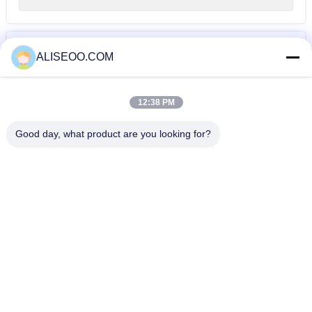
टैग
ALISEOO.COM
ब्यूटी सैलून उपकरण
एन डी yag लेजर
12:38 PM
Good day, what product are you looking for?
और आईपीएल आरएफ सौंदर्य उपकरण
दर्द से राहत गहरी मांसपेशियों की मालिश बंदूक पेशेवर बंदूक मालिश
E-Light IPL RF Beauty Salon Equipment For Vascular Acne
Spot Removal
Ultrastrong प्रशीतन आईपीएल आरएफ सौंदर्य उपकरण त्वचा कायाकल्प, बाल
निकालना
उन्नत ई-प्रकाश आईपीएल आरएफ सौंदर्य उपकरण 640nm बालों को हटाने और
580nm रंगद्रव्य को हटाने