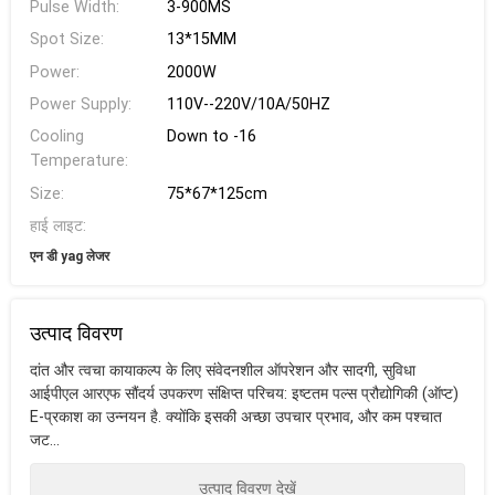
Pulse Width:
3-900MS
Spot Size:
13*15MM
Power:
2000W
Power Supply:
110V--220V/10A/50HZ
Cooling
Down to -16
Temperature:
Size:
75*67*125cm
हाई लाइट:
एन डी yag लेजर
उत्पाद विवरण
दांत और त्वचा कायाकल्प के लिए संवेदनशील ऑपरेशन और सादगी, सुविधा
आईपीएल आरएफ सौंदर्य उपकरण संक्षिप्त परिचय: इष्टतम पल्स प्रौद्योगिकी (ऑप्ट)
E-प्रकाश का उन्नयन है. क्योंकि इसकी अच्छा उपचार प्रभाव, और कम पश्चात
जट...
उत्पाद विवरण देखें