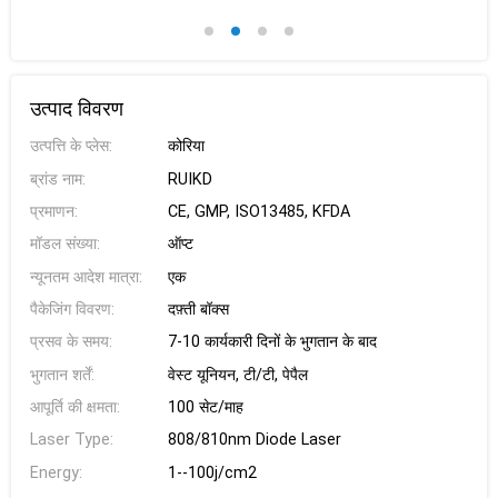
उत्पाद विवरण
उत्पत्ति के प्लेस:
कोरिया
ब्रांड नाम:
RUIKD
प्रमाणन:
CE, GMP, ISO13485, KFDA
मॉडल संख्या:
ऑप्ट
न्यूनतम आदेश मात्रा:
एक
पैकेजिंग विवरण:
दफ़्ती बॉक्स
प्रसव के समय:
7-10 कार्यकारी दिनों के भुगतान के बाद
भुगतान शर्तें:
वेस्ट यूनियन, टी/टी, पेपैल
आपूर्ति की क्षमता:
100 सेट/माह
Laser Type:
808/810nm Diode Laser
Energy:
1--100j/cm2