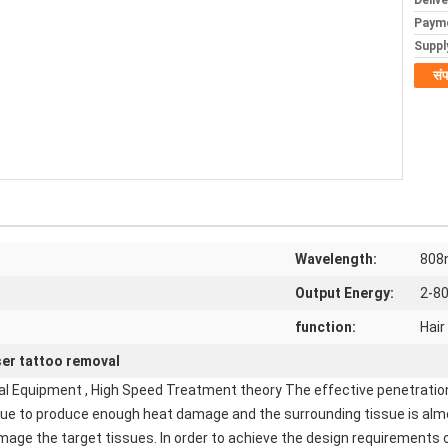
Deliv
Paym
Supply
संप
Wavelength:
808
Output Energy:
2-8
function:
Hair
ser tattoo removal
al Equipment , High Speed Treatment theory The effective penetratio
tissue to produce enough heat damage and the surrounding tissue is a
age the target tissues. In order to achieve the design requirements o