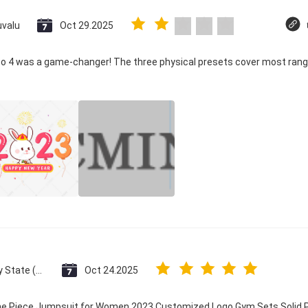
uvalu
Oct 29.2025
co 4 was a game-changer! The three physical presets cover most rang
Vatican City State (Holy See)
Oct 24.2025
One Piece Jumpsuit for Women 2023 Customized Logo Gym Sets Solid P