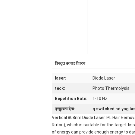
विस्तृत उत्पाद विवरण
laser:
Diode Laser
teck:
Photo Thermolysis
Repetition Rate:
1-10 Hz
प्रमुखता देना:
q switched nd yag la
Vertical 808nm Diode Laser IPL Hair Remov
Rutou), which is suitable for the target 
of energy can provide enough energy to dam