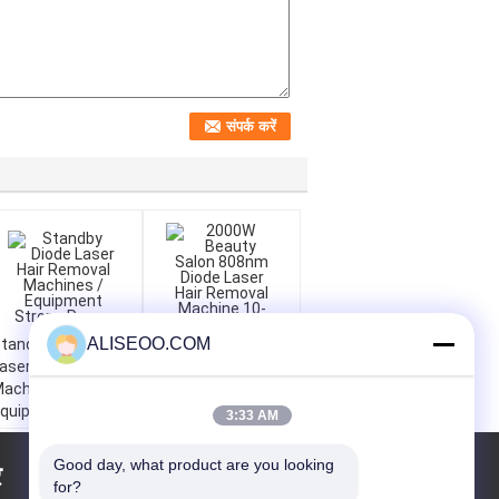
ALISEOO.COM
tandby Diode
2000W Beauty
aser Hair Removal
Salon 808nm Diode
achines /
Laser Hair Removal
quipment Strong
Machine 10-120j /
3:33 AM
Power
cm2
Good day, what product are you looking 
र
एक बोली का अनुरोध
for?