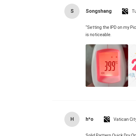
S
Songshang
T
"Setting the IPD on my Pi
is noticeable.
H
h*o
Solid Pattern Quick Dry 