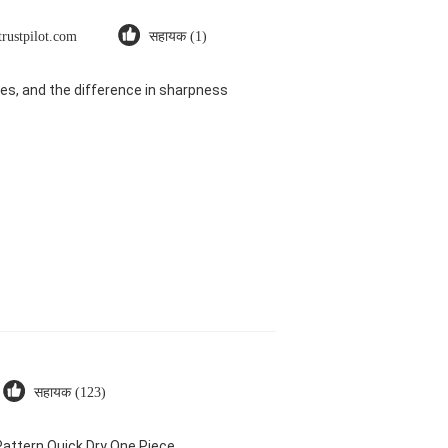
trustpilot.com
सहायक (1)
es, and the difference in sharpness
सहायक (123)
attern Quick Dry One Piece