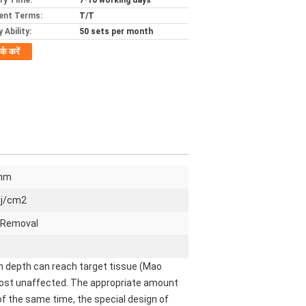
ery Time:
7-10 working days
ent Terms:
T/T
 Ability:
50 sets per month
र्क करें
nm
0j/cm2
 Removal
n depth can reach target tissue (Mao
lmost unaffected. The appropriate amount
f the same time, the special design of