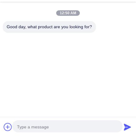
macchina di
macchina dei
macchina
depilazione per la
capelli del laser
professionale di
12:50 AM
femmina
depilazione del
ALTRO IPL Macchina Di Rimozione Dei Capelli
Good day, what product are you looking for?
laser
Professional Laser IPL Hair Removal Machine 808nm Diode
Laser For Removing Hair
IPL Hair Removal Machine / Intense Pulsed Light Treatment
Acne , Spider Veins
Vertical Intense Pulse Light Skin Rejuvenation Ipl Hair
Removal Machine 500w
Exclusive Elight SHR OPT IPL Hair Removal Machine Face
Lift OPT Machine
Copyright © 2014 - 2025 aliseoo.com.
All rights reserved.
Mappa Del Sito