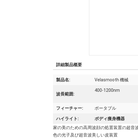
詳細製品概要
製品名:
Velasmooth 機械
400-1200nm
波長範囲:
フィーチャー:
ポータブル
ハイライト:
ボディ痩身機器
家の美のための高周波顔の処置装置の超音
色の光子及び超音波美しい皮装置