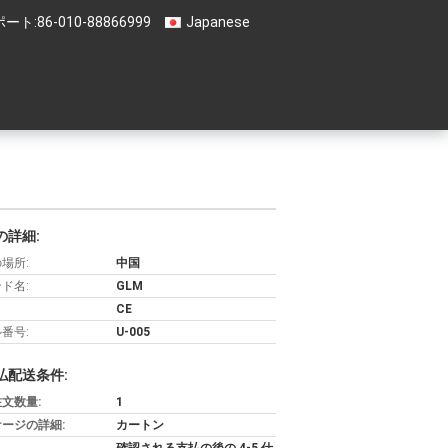
ート:
86-010-88866999
Japanese
の詳細:
場所:
中国
ド名:
GLM
CE
番号:
U-005
払配送条件:
文数量:
1
ージの詳細:
カートン