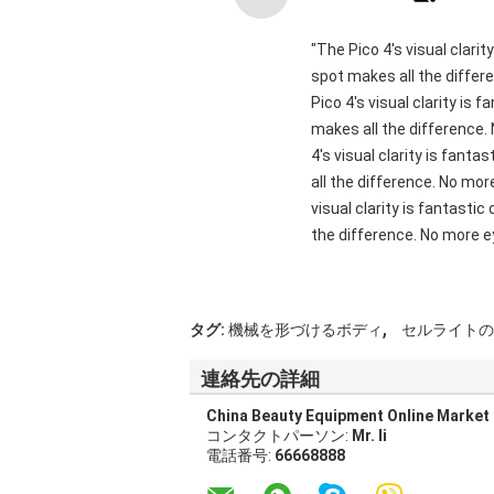
"The Pico 4's visual clari
spot makes all the differ
Pico 4's visual clarity is
makes all the difference.
4's visual clarity is fant
all the difference. No mor
visual clarity is fantasti
the difference. No more ey
,
タグ:
機械を形づけるボディ
セルライトの
連絡先の詳細
China Beauty Equipment Online Market
コンタクトパーソン:
Mr. li
電話番号:
66668888