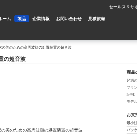
セールス＆サポ
ホーム
製品
企業情報
お問い合わせ
見積依頼
家の美のための高周波顔の処置装置の超音波
置の超音波
商品
起源の
ブラン
証明:
モデル
お支
最小注
パッケ