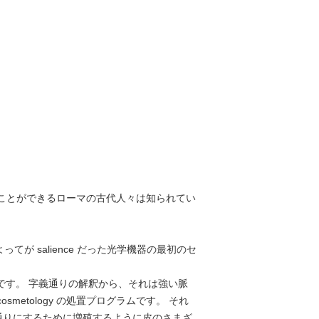
治すことができるローマの古代人々は知られてい
てが salience だった光学機器の最初のセ
です。 字義通りの解釈から、それは強い脈
metology の処置プログラムです。 それ
通りにするために増殖するように皮のさまざ