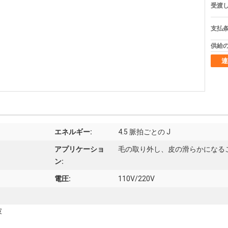
受渡し
支払条
供給の
連
エネルギー:
4.5 脈拍ごとの J
アプリケーショ
毛の取り外し、皮の滑らかになる
ン:
電圧:
110V/220V
波