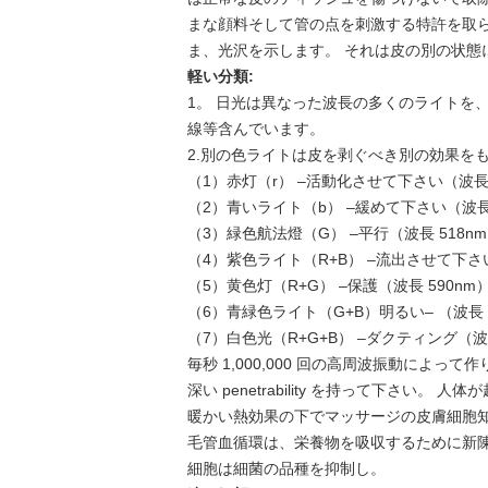
まな顔料そして管の点を刺激する特許を取られた
ま、光沢を示します。 それは皮の別の状態
軽い分類:
1。 日光は異なった波長の多くのライトを
線等含んでいます。
2.別の色ライトは皮を剥ぐべき別の効果をも
（1）赤灯（r） –活動化させて下さい（波長 
（2）青いライト（b） –緩めて下さい（波長 
（3）緑色航法燈（G） –平行（波長 518n
（4）紫色ライト（R+B） –流出させて下さい
（5）黄色灯（R+G） –保護（波長 590nm
（6）青緑色ライト（G+B）明るい– （波長 
（7）白色光（R+G+B） –ダクティング（波長
毎秒 1,000,000 回の高周波振動によっ
深い penetrability を持って下さ
暖かい熱効果の下でマッサージの皮膚細胞
毛管血循環は、栄養物を吸収するために新
細胞は細菌の品種を抑制し。