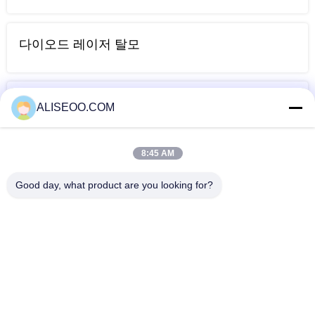
다이오드 레이저 탈모
Lipo 레이저 체중 감량
ALISEOO.COM
8:45 AM
IPL의 RF 및 뷰티 장비
Good day, what product are you looking for?
Cavitation 진공 슬리밍 머신
셀 룰 라이트 감소 기계