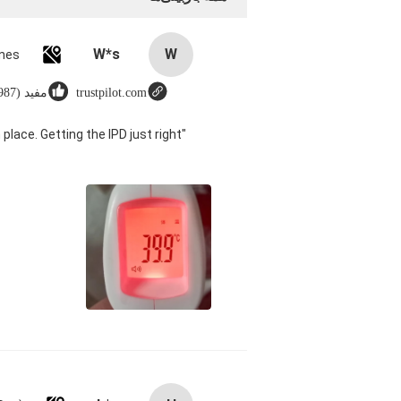
W*s
W
trustpilot.com
مفید (8987)
 place. Getting the IPD just right