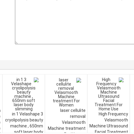
n
laser cellulite
3 in 1 Velashape
High Frequency
e
removal
cryolipolysis beauty
Velasmooth
e
Velasmooth
machine , 650nm
Machine Ultrasound
e
Machine treatment
soft laser body
Facial Treatment