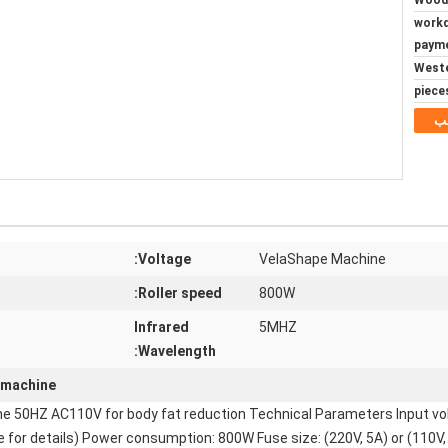
Woode
5~8 wo
paym
Weste
ب
Voltage:
VelaShape Machine
Roller speed:
800W
Infrared
5MHZ
Wavelength:
 machine
e 50HZ AC110V for body fat reduction Technical Parameters Input vo
e for details) Power consumption: 800W Fuse size: (220V, 5A) or (110