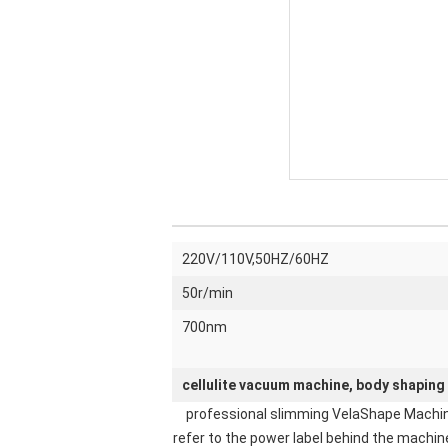
220V/110V,50HZ/60HZ
50r/min
700nm
cellulite vacuum machine, body shaping
professional slimming VelaShape Machin
refer to the power label behind the machin