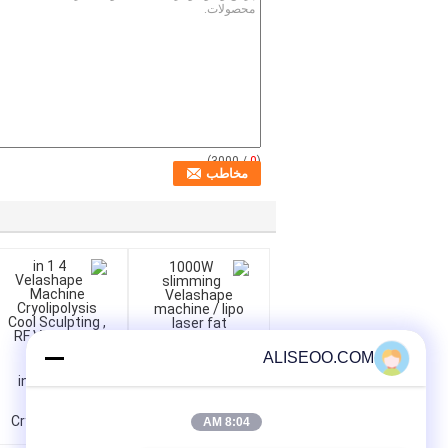
/ 3000)
0
(
ALISEOO.COM
1000W slimming
4 in 1 Velashape
Velashape machine
Machine
/ lipo laser fat
Cryolipolysis Cool
8:04 AM
reduction
Sculpting , RF