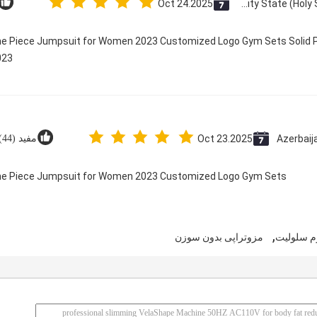
Oct 24.2025
Vatican City State (Holy See)
One Piece Jumpsuit for Women 2023 Customized Logo Gym Sets Solid P
23@
Azerbaij
Oct 23.2025
مفید (44)
 One Piece Jumpsuit for Women 2023 Customized Logo Gym Sets
,
م سلولیت
مزوتراپی بدون سوزن