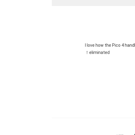
"I love how the Pico 4 hand
eliminated！