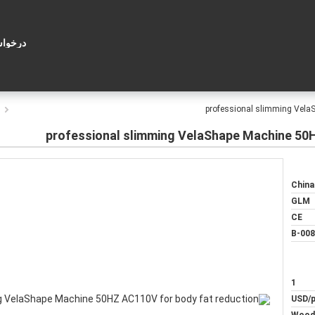
درخوا
م
professional slimming Vela
professional slimming VelaShape Machine 50H
China
GLM
CE
B-008
1