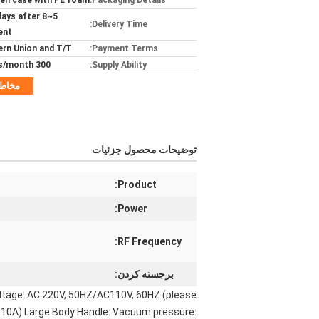
n case with PE foam
Packaging Details:
rkdays after
Delivery Time:
ent
rn Union and T/T
Payment Terms:
300 pieces/month
Supply Ability:
مخاط
توضیحات محصول جزئیات
Product:
Power:
RF Frequency:
برجسته کردن:
ltage: AC 220V, 50HZ/AC110V, 60HZ (please
V, 10A) Large Body Handle: Vacuum pressure: