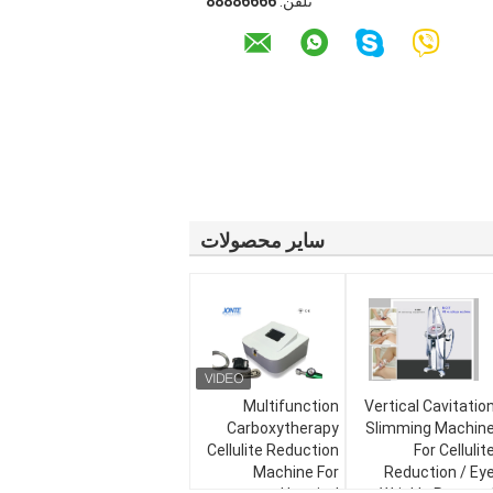
تلفن:
66668888
سایر محصولات
Multifunction
Vertical Cavitatio
Carboxytherapy
Slimming Machin
Cellulite Reduction
For Cellulit
Machine For
Reduction / Ey