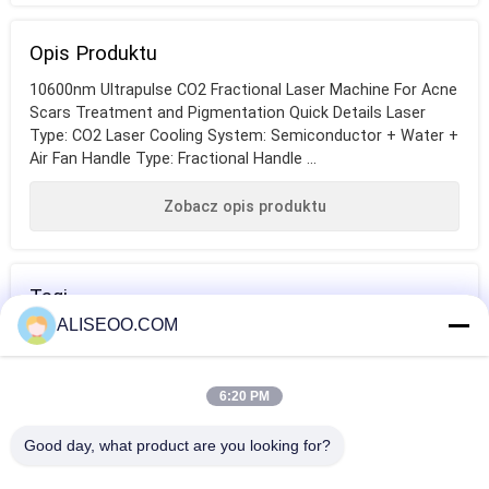
Opis Produktu
10600nm Ultrapulse CO2 Fractional Laser Machine For Acne
Scars Treatment and Pigmentation Quick Details Laser
Type: CO2 Laser Cooling System: Semiconductor + Water +
Air Fan Handle Type: Fractional Handle ...
Zobacz opis produktu
Tagi
ALISEOO.COM
laser dwutlenku
profesjonalna
długość fali
węgla
maszyna do
lasera co2
6:20 PM
depilacji
WIĘCEJ Maszyna CO2 Laser Frakcyjny
Good day, what product are you looking for?
laserowej
40KG effective co2 fractional laser machine for vaginal