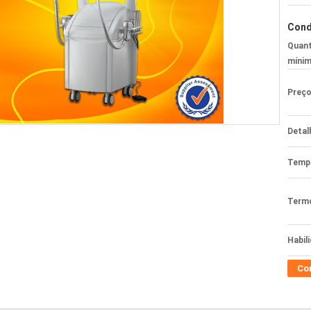
Cond
Quant
mínim
Preço
Detal
Tempo
Termo
Habil
Co