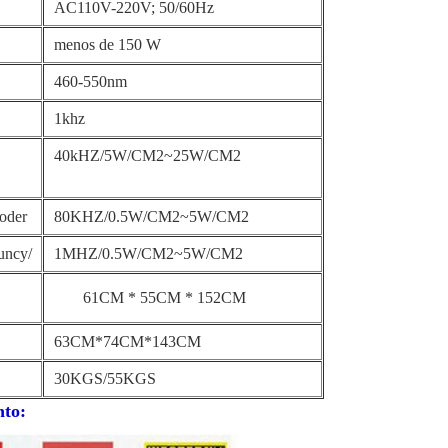
AC110V-220V; 50/60Hz
menos de 150 W
460-550nm
1khz
40kHZ/5W/CM2~25W/CM2
oder
80KHZ/0.5W/CM2~5W/CM2
uncy/
1MHZ/0.5W/CM2~5W/CM2
61CM * 55CM * 152CM
63CM*74CM*143CM
30KGS/55KGS
nto: