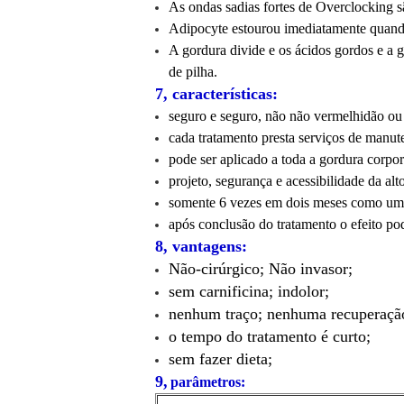
As ondas sadias fortes de Overclocking s
Adipocyte estourou imediatamente quando 
A gordura divide e os ácidos gordos e a 
de pilha.
7, características:
seguro e seguro, não não vermelhidão ou 
cada tratamento presta serviços de manu
pode ser aplicado a toda a gordura corpora
projeto, segurança e acessibilidade da alt
somente 6 vezes em dois meses como um c
após conclusão do tratamento o efeito p
8, vantagens:
Não-cirúrgico;
Não invasor;
sem carnificina;
indolor;
nenhum traço;
nenhuma recuperaçã
o tempo do tratamento é curto;
sem fazer dieta;
9,
parâmetros: