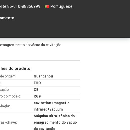
rte:
86-010-88866999
Portuguese
çamento
do emagrecimento do vácuo da cavitação
lhes do produto:
 de origem:
Guangzhou
:
EHO
icação:
CE
o do modelo:
RG9
cavitation+magnetic
logia:
infrared+vacuum
Máquina ultra-sônica do
ras-chave:
emagrecimento do vácuo
da cavitação