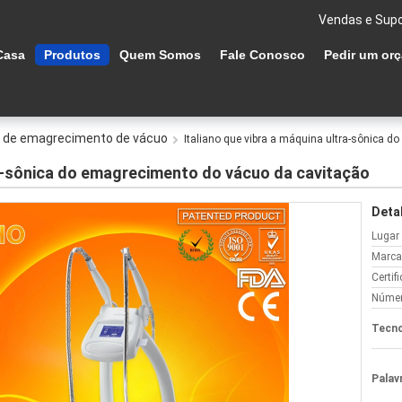
Vendas e Supo
Casa
Produtos
Quem Somos
Fale Conosco
Pedir um or
o de emagrecimento de vácuo
Italiano que vibra a máquina ultra-sônica 
ra-sônica do emagrecimento do vácuo da cavitação
Deta
Lugar
Marca
Certif
Númer
Tecno
Palav