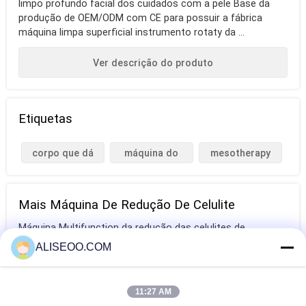
limpo profundo facial dos cuidados com a pele Base da
produção de OEM/ODM com CE para possuir a fábrica
máquina limpa superficial instrumento rotaty da ...
Ver descrição do produto
Etiquetas
corpo que dá
máquina do
mesotherapy
forma à máquina
vácuo das
livre da agulha
celulites
Mais Máquina De Redução De Celulite
Máquina Multifunction da redução das celulites de
Carboxytherapy para o hospital
ALISEOO.COM
Máquina vertical do emagrecimento da cavitação para a
remoção da redução das celulites/enrugamento do olho
11:27 AM