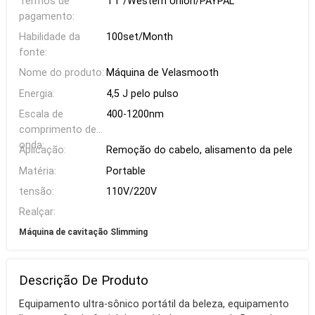
Termos de
TT /Western Union/PAYPAL
pagamento:
Habilidade da
100set/Month
fonte:
Nome do produto:
Máquina de Velasmooth
Energia:
4,5 J pelo pulso
Escala de
400-1200nm
comprimento de
onda:
Aplicação:
Remoção do cabelo, alisamento da pele
Matéria:
Portable
tensão:
110V/220V
Realçar:
Máquina de cavitação Slimming
Descrição De Produto
Equipamento ultra-sônico portátil da beleza, equipamento