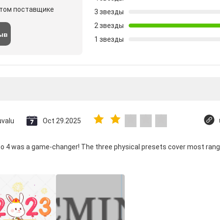
этом поставщике
3 звезды
2 звезды
ыв
1 звезды
uvalu
Oct 29.2025
co 4 was a game-changer! The three physical presets cover most rang