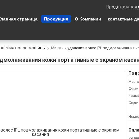
Продажа и под
Главная страница
Продукция
О Компании
контактные д
даления волос машины
Машины удаления волос IPL подмолаживания ко
одмолаживания кожи портативные с экраном каса
Подр
Место
Фирм
наиме
Серти
Номер
Опла
Колич