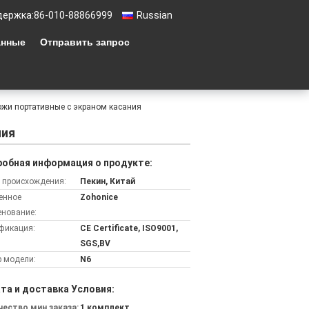
держка:
86-010-88866999
Russian
анные
Отправить запрос
жи портативные с экраном касания
ния
обная информация о продукте:
 происхождения:
Пекин, Китай
енное
Zohonice
нование:
фикация:
CE Certificate, ISO9001,
SGS,BV
 модели:
N6
та и доставка Условия:
ество мин заказа:
1 комплект