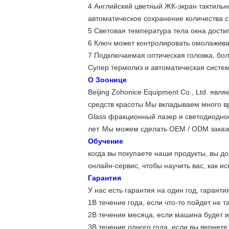
4 Английский цветный ЖК-экран тактиль
автоматическое сохранение количества с
5 Световая температура тела окна достига
6 Ключ может контролировать омолаживан
7 Подключаемая оптическая головка, бол
Супер термолиз и автоматическая систе
О Зоонице
Beijing Zohonice Equipment Co., Ltd. я
средств красоты.Мы вкладываем много вр
Glass фракционный лазер и светодиодно
лет. Мы можем сделать OEM / ODM заказ
Обучение
когда вы покупаете наши продукты, вы до
онлайн-сервис, чтобы научить вас, как и
Гарантия
У нас есть гарантия на один год, гарант
1В течение года, если что-то пойдет не т
2В течение месяца, если машина будет 
3В течение одного года, если вы вернет