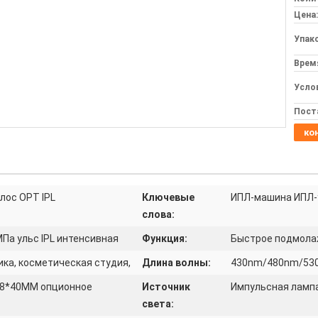
Цена:
Упак
Врем
Усло
Пост
ко
лос OPT IPL
Ключевые
ИПЛ-машина ИПЛ-
слова:
Па ульс IPL интенсивная
Функция:
Быстрое подмолаж
ика, косметическая студия,
Длина волны:
430nm/480nm/53
8*40MM опционное
Источник
Импульсная ламп
света: