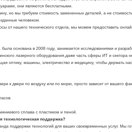
ссуарами, они являются бесплатными.
ну, но мы требуем стоимость замененных деталей, а не стоимость
созданные человеком.
росы от нашего технического отдела, мы можем предоставить онлай
td. была основана в 2008 году, занимается исследованиями и раз
цинского лазерного оборудования,даже часть сферы ИТ и сектора 
я оптику, машины, электричество и медицину, чтобы держать нас 
ери к двери по воздуху или по морю, просто зависит от вашего фак
пасов.
миниевого сплава с пластиком и пеной.
ая технологическая поддержка?
анда поддержки технологий для ваших своевременных услуг. Мы го