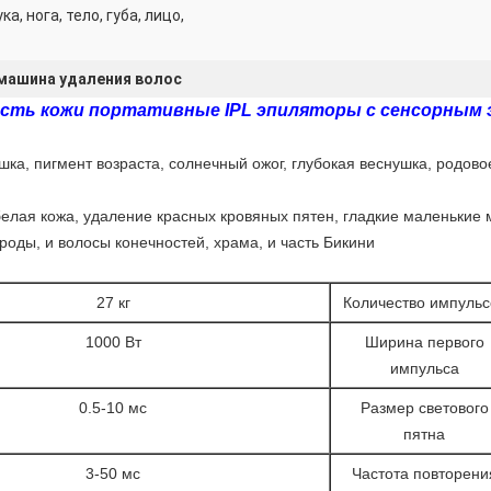
ка, нога, тело, губа, лицо,
машина удаления волос
сть кожи портативные IPL эпиляторы с сенсорным 
шка, пигмент возраста, солнечный ожог, глубокая веснушка, родо
белая кожа, удаление красных кровяных пятен, гладкие маленьки
роды, и волосы конечностей, храма, и часть Бикини
27 кг
Количество импульс
1000 Вт
Ширина первого
импульса
0.5-10 мс
Размер светового
пятна
3-50 мс
Частота повторени