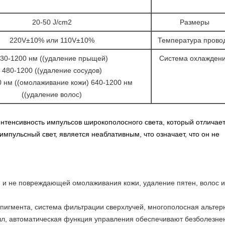
20-50 J/cm2
Размеры
220V±10% или 110V±10%
Температура прово
30-1200 нм ((удаление прыщей)
Система охлажден
480-1200 ((удаление сосудов)
0 нм ((омолаживание кожи) 640-1200 нм
((удаление волос)
интенсивность импульсов широкополосного света, который отличает
мпульсный свет, является неаблативным, что означает, что он не
 и не повреждающей омолаживания кожи, удаление пятен, волос 
пигмента, система фильтрации сверхлучей, многополосная альтерн
л, автоматическая функция управления обеспечивают безболезне