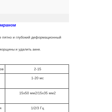
экраном
вое пятно и глубокий деформационный
е морщины
и удалить акне.
ов
2-15
1-20 мс
15х50 мм2/15х35 мм2
я
1/2/3 Гц