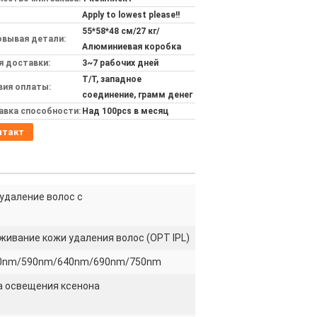
Apply to lowest please!!
55*58*48 см/27 кг/
овывая детали:
Алюминиевая коробка
я доставки:
3~7 рабочих дней
T/T, западное
вия оплаты:
соединение, грамм денег
авка способности:
Над 100pcs в месяц
нтакт
удаление волос с
ивание кожи удаления волос (OPT IPL)
0nm/590nm/640nm/690nm/750nm
а освещения ксенона