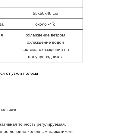
55х58х48 см
да
около -4 ̊c
ия
охлаждение ветром
охлаждение водой
система охлаждения на
полупроводниках
ся от узкой полосы
и макияж
ативная точность регулируемая.
нное лечение холодным наркотиком.