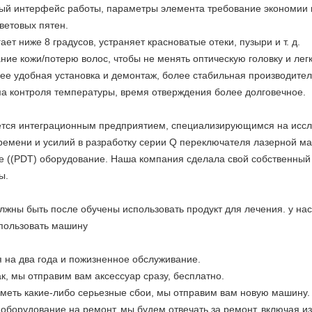
ный интерфейс работы, параметры элемента требование экономии 
ветовых пятен.
ет ниже 8 градусов, устраняет красноватые отеки, пузыри и т. д.
ие кожи/потерю волос, чтобы не менять оптическую головку и легк
ее удобная установка и демонтаж, более стабильная производител
ма контроля температуры, время отверждения более долговечное.
вляется интеграционным предприятием, специализирующимся на исс
емени и усилий в разработку серии Q переключателя лазерной машин
е ((PDT) оборудование. Наша компания сделала свой собственный 
ы.
лжны быть после обучены использовать продукт для лечения. у нас
спользовать машину
ия на два года и пожизненное обслуживание.
ак, мы отправим вам аксессуар сразу, бесплатно.
иметь какие-либо серьезные сбои, мы отправим вам новую машину.
е оборудование на ремонт, мы будем отвечать за ремонт, включая 