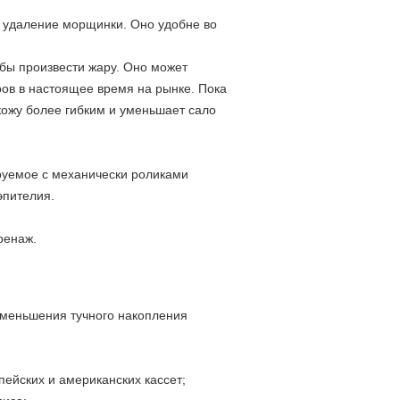
, удаление морщинки. Оно удобне во
обы произвести жару. Оно может
ров в настоящее время на рынке. Пока
кожу более гибким и уменьшает сало
руемое с механически роликами
эпителия.
ренаж.
уменьшения тучного накопления
ейских и американских кассет;