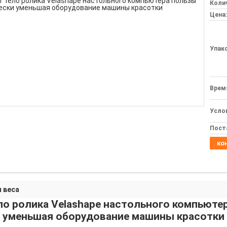
Колич
Цена:
Упак
Врем
Усло
Пост
ко
 веса
ло ролика Velashape настольного компьюте
уменьшая оборудование машины красотки