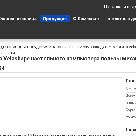
Продажа и под
Главная страница
Продукция
О Компании
контактные д
дование для похудения красоты
D-012 самонаводят тело ролика Vel
красотки
а Velashape настольного компьютера пользы мех
ки
Подр
Место
Фирм
наиме
Серти
Номер
Опла