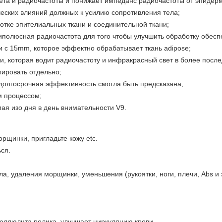
та и радиочастоты и понижает импеданс радиочастоты от эпидер
еских влияний должных к усилию сопротивления тела;
отке эпителиальных ткани и соединительной ткани;
полюсная радиочастота для того чтобы улучшить обработку обесп
 с 15mm, которое эффектно обрабатывает ткань adipose;
жи, которая водит радиочастоту и инфракрасный свет в более пос
лировать отдельно;
долгосрочная эффективность смогла быть предсказана;
м процессом;
я изо дня в день внимательности V9.
рщинки, пригладьте кожу etc.
ся.
ла, удаления морщинки, уменьшения (рукоятки, ноги, плечи, Abs и 
еллюлита ролика, улучшает циркуляцию крови.