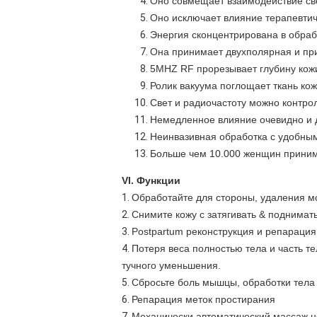
Оно совмещает взаимодействие све
Оно исключает влияние терапевтич
Энергия сконцентрирована в обраб
Она принимает двухполярная и при
5MHZ RF прорезывает глубину кожи
Ролик вакуума поглощает ткань ко
Свет и радиочастоту можно контро
Немедленное влияние очевидно и 
Неинвазивная обработка с удобны
Больше чем 10.000 женщин принима
VI. Функции
1.
Обработайте для стороны, удаления мо
2.
Снимите кожу с затягивать & поднимать
3.
Postpartum реконструкция и репарация
4.
Потеря веса полностью тела и часть те
тучного уменьшения.
5.
Сбросьте боль мышцы, обработки тела
6.
Репарация меток простирания
7.
Механически автоматический массаж ц