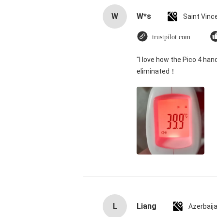
W
W*s
trustpilot.com
"I love how the Pico 4 han
eliminated！
L
Liang
Azerbaij