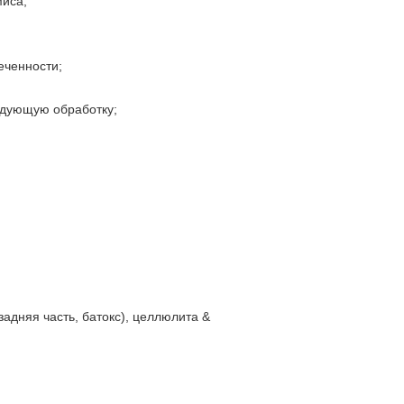
миса;
еченности;
ледующую обработку;
задняя часть, батокс), целлюлита &