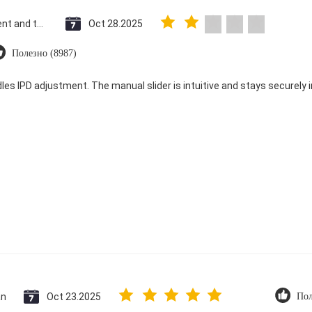
Saint Vincent and the Grenadines
Oct 28.2025
Полезно (8987)
dles IPD adjustment. The manual slider is intuitive and stays securely in
an
Oct 23.2025
Пол