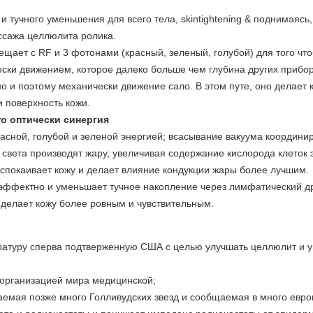
 тучного уменьшения для всего тела, skintightening & поднимаясь
ссажа целлюлита ролика.
ещает с RF и 3 фотонами (красный, зеленый, голубой) для того чт
ски движением, которое далеко больше чем глубина других прибо
 и поэтому механически движение сало. В этом путе, оно делает 
 поверхность кожи.
tro оптически синергия
сной, голубой и зеленой энергией; всасывание вакуума координи
 света производят жару, увеличивая содержание кислорода клеток 
спокаивает кожу и делает влияние кондукции жары более лучшим.
эффектно и уменьшает тучное накопление через лимфатический д
и делает кожу более ровным и чувствительным.
аратуру сперва подтверженную США с целью улучшать целлюлит и 
организацией мира медицинской;
емая позже много Голливудских звезд и сообщаемая в много европ