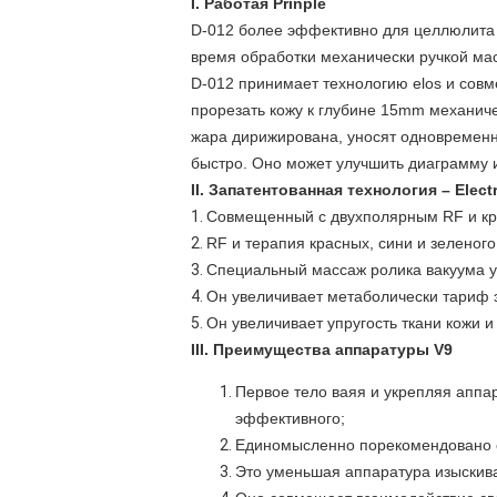
I. Работая Prinple
D-012 более эффективно для целлюлита и
время обработки механически ручкой ма
D-012 принимает технологию elos и совм
прорезать кожу к глубине 15mm механиче
жара дирижирована, уносят одновременно
быстро. Оно может улучшить диаграмму и
II. Запатентованная технология – Elec
1.
Совмещенный с двухполярным RF и кра
2.
RF и терапия красных, сини и зеленого
3.
Специальный массаж ролика вакуума у
4.
Он увеличивает метаболически тариф 
5.
Он увеличивает упругость ткани кожи 
III. Преимущества аппаратуры V9
Первое тело ваяя и укрепляя апп
эффективного;
Единомысленно порекомендовано 
Это уменьшая аппаратура изыскива