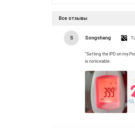
Все отзывы
S
Songshang
T
"Setting the IPD on my Pi
is noticeable.