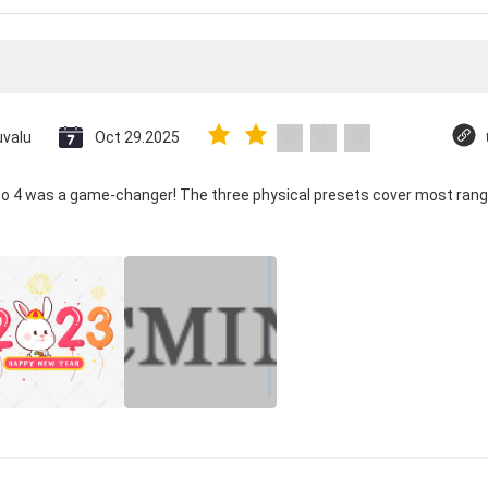
uvalu
Oct 29.2025
co 4 was a game-changer! The three physical presets cover most rang