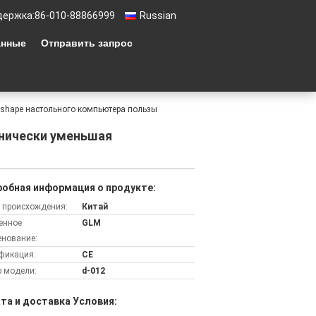
держка:
86-010-88866999
Russian
анные
Отправить запрос
ashape настольного компьютера пользы
анически уменьшая
обная информация о продукте:
 происхождения:
Китай
енное
GLM
нование:
фикация:
CE
 модели:
d-012
та и доставка Условия: