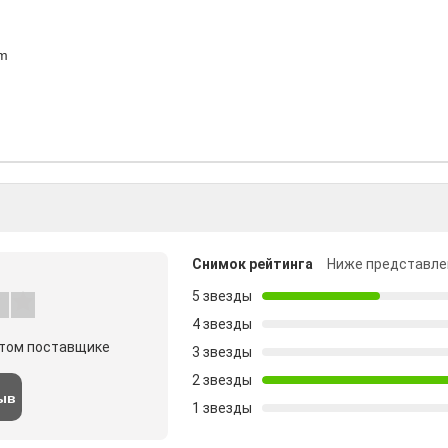
nm
Снимок рейтинга
Ниже представле
5 звезды
4 звезды
этом поставщике
3 звезды
2 звезды
ыв
1 звезды