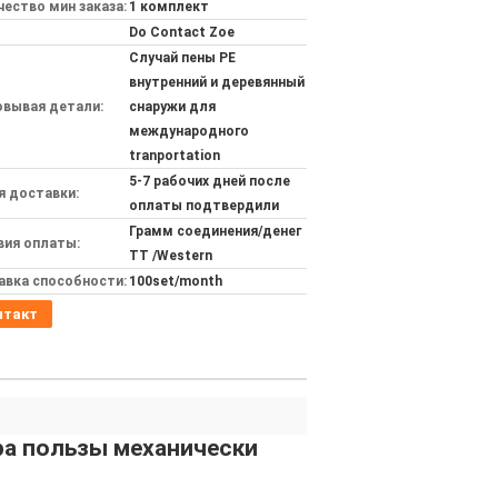
ество мин заказа:
1 комплект
Do Contact Zoe
Случай пены PE
внутренний и деревянный
овывая детали:
снаружи для
международного
tranportation
5-7 рабочих дней после
я доставки:
оплаты подтвердили
Грамм соединения/денег
вия оплаты:
TT /Western
авка способности:
100set/month
нтакт
ра пользы механически