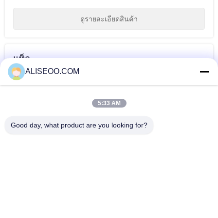
ดูรายละเอียดสินค้า
แท็ก
ALISEOO.COM
อุปกรณ์ร้านเสริม
E แสงกำจัดขน IPL
แสง IPL ชีพจร
สวย
รุนแรงเครื่องกำจัด
5:33 AM
ขน IPL
มากกว่านี้ IPL อุปกรณ์ RF งาม
Good day, what product are you looking for?
บรรเทาอาการปวดสั่นสะเทือนนวดกล้ามเนื้อลึกปืนนวดมืออาชีพ
ปืน
E-Light IPL RF Beauty Salon Equipment For Vascular Acne
Spot Removal
Ultrastrong Refrigeration IPL RF Beauty Equipment Skin
Rejuvenation , Hair Removal