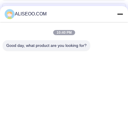
แท็ก
ALISEOO.COM
เครื่องกำจัดขน
เครื่องเลเซอร์ขน
เครื่องเลเซอร์กำจัด
10:40 PM
สำหรับผู้หญิง
ขนแบบมืออาชีพ
Good day, what product are you looking for?
มากกว่านี้ เอาเครื่อง IPL ผม
Professional Laser IPL Hair Removal Machine 808nm Diode
Laser For Removing Hair
IPL Hair Removal Machine / Intense Pulsed Light Treatment
Acne , Spider Veins
Vertical Intense Pulse Light Skin Rejuvenation Ipl Hair
Removal Machine 500w
Exclusive Elight SHR เครื่องกำจัดขน Ipl แบบใช้พลังงานสูง
Copyright © 2014 - 2026 aliseoo.com.