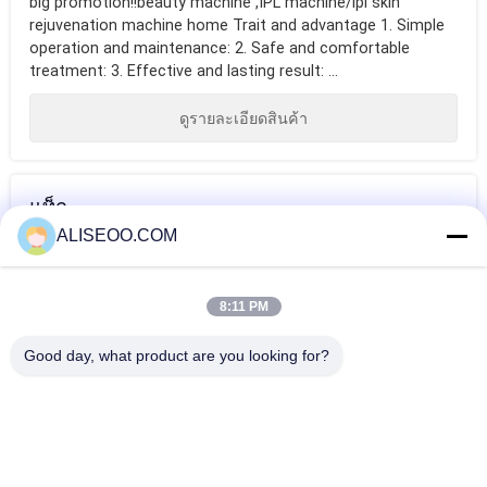
big promotion!!beauty machine ,IPL machine/ipl skin
rejuvenation machine home Trait and advantage 1. Simple
operation and maintenance: 2. Safe and comfortable
treatment: 3. Effective and lasting result: ...
ดูรายละเอียดสินค้า
แท็ก
ALISEOO.COM
เครื่องเลเซอร์กำจัด
ขน
8:11 PM
มากกว่านี้ IPL Skin Rejuvenation เครื่อง
Good day, what product are you looking for?
big promotion!!beauty machine ,IPL machine/ipl skin
rejuvenation machine home
Mini Two Pieces IPL Skin Rejuvenation Machine / Home
Beauty Equipment