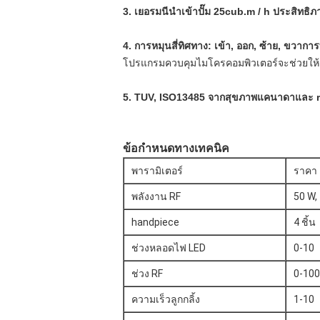
3. เยอรมนีนำเข้าปั๊ม 25cub.m / h ประสิทธิภาพ
4. การหมุนสี่ทิศทาง: เข้า, ออก, ซ้าย, ขวา
โปรแกรมควบคุมไมโครคอมพิวเตอร์จะช่วยให้ผ
5. TUV, ISO13485 จากสุขภาพแคนาดาและ r
ข้อกำหนดทางเทคนิค
พารามิเตอร์
ราคา
พลังงาน RF
50 W,
handpiece
4 ชิ้น
ช่วงหลอดไฟ LED
0-10
ช่วง RF
0-10
ความเร็วลูกกลิ้ง
1-10