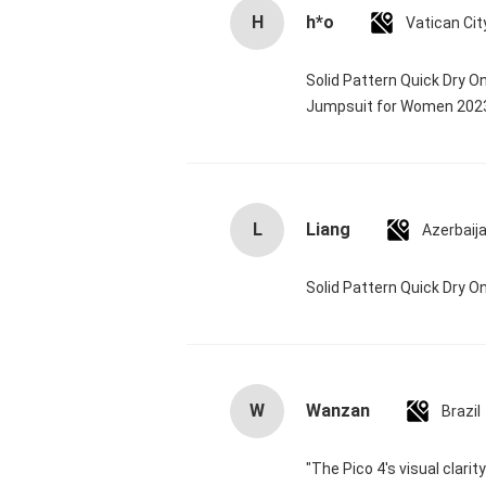
H
h*o
Solid Pattern Quick Dry 
Jumpsuit for Women 20
L
Liang
Azerbaij
Solid Pattern Quick Dry
W
Wanzan
Brazil
"The Pico 4's visual clari