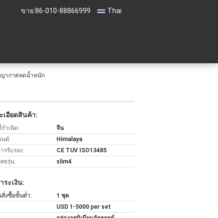
ขาย:
86-010-88866999
Thai
สูญญากาศลดน้ำหนัก
เอียดสินค้า:
่กำเนิด:
จีน
รนด์:
Himalaya
การรับรอง:
CE TUV ISO13485
ขรุ่น:
slim4
ำระเงิน:
่งซื้อขั้นต่ำ:
1 ชุด
USD 1-5000 per set