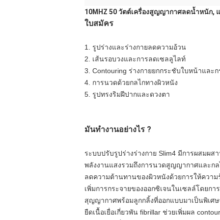
10MHZ 50 วัตต์เครื่องสูญญากาศลดน้ำหนัก, แน
ใบสมัคร
1. รูปร่างและร่างกายลดความอ้วน
2. เส้นรอบวงและการลดเซลลูไลท์
3. Contouring ร่างกายยกกระชับใบหน้าและก
4. การนวดด้วยกลไกทางผิวหนัง
5. รูปทรงริมฝีปากและดวงตา
มันทำงานอย่างไร ?
ระบบปรับรูปร่างร่างกาย Slim4 มีการผสมผสาน
พลังงานแสงรวมถึงการนวดสูญญากาศและกลไกและ
ลดความต้านทานของผิวหนังด้วยการให้ความร้อน
เพิ่มการกระจายของออกซิเจนในเซลล์โดยการทำ
สุญญากาศพร้อมลูกกลิ้งที่ออกแบบมาเป็นพิเศษจ
ยืดเนื้อเยื่อเกี่ยวพัน fibrillar ช่วยเพิ่มผล con