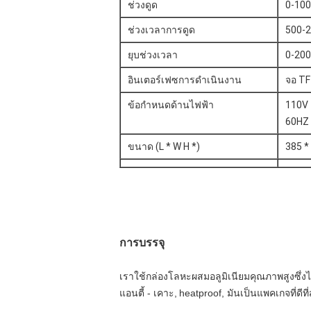
ช่วงดูด
0-100
ช่วงเวลาการดูด
500-
ยุบช่วงเวลา
0-20
อินเตอร์เฟซการดำเนินงาน
จอ TF
ข้อกำหนดด้านไฟฟ้า
110V 
60HZ
ขนาด (L * W H *)
385 *
การบรรจุ
เราใช้กล่องโลหะผสมอลูมิเนียมคุณภาพสูงซึ่งไม
แอนตี้ - เคาะ,
heatproof, มันเป็นแพคเกจที่ด