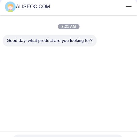
ALISEOO.COM
yağ eritme
yağ yakma
vücut
makinesi
makinesi
şekillendirme
8:21 AM
makinesi
DAHA FAZLASI Zayıflama Güzellik Ekipmanları
Good day, what product are you looking for?
Velasmooth Kadınlar Ultrason kavitasyon zayıflama
makinesi Dikey 200Hz - 500Hz
Kadınlar için andermoloji Selülit Masajı Vücut zayıflama
makinesi Velashape
Cilt Gençleştirme için Vakum rf Ultrason kavitasyon
Makinesi
Cryolipolysis Machine 2014/Cryolipolysis Body Slimming
Beauty Equipment
Copyright © 2014 - 2026 aliseoo.com.
All rights reserved.