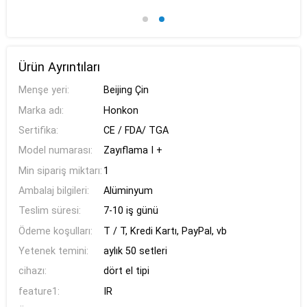
Ürün Ayrıntıları
Menşe yeri:
Beijing Çin
Marka adı:
Honkon
Sertifika:
CE / FDA/ TGA
Model numarası:
Zayıflama I +
Min sipariş miktarı:
1
Ambalaj bilgileri:
Alüminyum
Teslim süresi:
7-10 iş günü
Ödeme koşulları:
T / T, Kredi Kartı, PayPal, vb
Yetenek temini:
aylık 50 setleri
cihazı:
dört el tipi
feature1:
IR