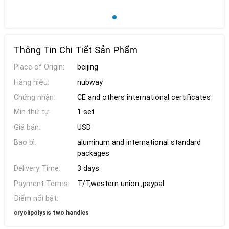
Thông Tin Chi Tiết Sản Phẩm
Place of Origin:
beijing
Hàng hiệu:
nubway
Chứng nhận:
CE and others international certificates
Min thứ tự:
1 set
Giá bán:
USD
Bao bì:
aluminum and international standard
packages
Delivery Time:
3 days
Payment Terms:
T/T,western union ,paypal
Điểm nổi bật:
cryolipolysis two handles