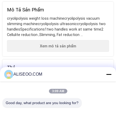
Mô Tả Sản Phẩm
cryolipolysis weight loss machinecryolipolysis vacuum
slimming machinecryolipolysis ultrasoniccryolipolysis two
handlesSpecifications1two handles work at same time2
Cellulite reduction ;Slimming, Fat reduction ...
Xem mô tả sản phẩm
Thẻ
ALISEOO.COM
máy làm tan mỡ
máy đốt mỡ
máy tạo đường
nét cơ thể
3:09 AM
HƠN Vẻ Đẹp Thiết Bị Giảm Béo
Good day, what product are you looking for?
Velasmooth Velashape Ultrasound Cavitation Slimming
Machine Vertical 200HZ - 500HZ