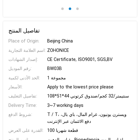
تفاصيل المنتج
Place of Origin:
Beijing China
ZOHONICE
اسم العلامة التجارية:
CE Certificate, ISO9001, SGS,BV
إصدار الشهادات:
BW03B
رقم الموديل:
1 مجموعة
الحد الأدنى لكمية:
Apply to the lowest price please
الأسعار:
108*51*44 سنتيمتر/32 كجم/صندوق كرتوني
تفاصيل التغليف:
Delivery Time:
3~7 working days
T / T، ويسترن يونيون، غرام المال، باي بال،
شروط الدفع:
دفع الائتمان عبر الإنترنت
100 قطعة شهريا
القدرة على العرض:
مقياس الدهون Biopedancia لقياس الوزن
اسم المنتج: