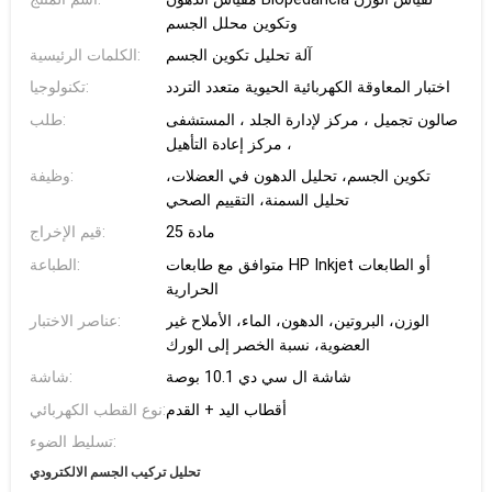
وتكوين محلل الجسم
آلة تحليل تكوين الجسم
الكلمات الرئيسية:
اختبار المعاوقة الكهربائية الحيوية متعدد التردد
تكنولوجيا:
صالون تجميل ، مركز لإدارة الجلد ، المستشفى
طلب:
، مركز إعادة التأهيل
تكوين الجسم، تحليل الدهون في العضلات،
وظيفة:
تحليل السمنة، التقييم الصحي
25 مادة
قيم الإخراج:
متوافق مع طابعات HP Inkjet أو الطابعات
الطباعة:
الحرارية
الوزن، البروتين، الدهون، الماء، الأملاح غير
عناصر الاختبار:
العضوية، نسبة الخصر إلى الورك
شاشة ال سي دي 10.1 بوصة
شاشة:
أقطاب اليد + القدم
نوع القطب الكهربائي:
تسليط الضوء:
تحليل تركيب الجسم الالكترودي