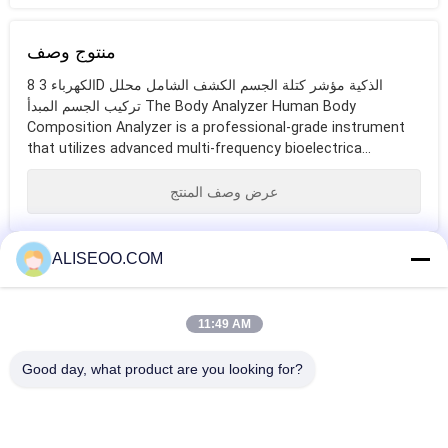
منتوج وصف
8 الكهرباء 3D الذكية مؤشر كتلة الجسم الكشف الشامل محلل
تركيب الجسم المبدأ The Body Analyzer Human Body
Composition Analyzer is a professional-grade instrument
that utilizes advanced multi-frequency bioelectrica...
عرض وصف المنتج
ALISEOO.COM
بطاقة
إزالة الشعر بالليزر
آلات إزالة الشعر
إزالة الشعر بالليزر
11:49 AM
تحت الإبط
بالليزر المهنية
الصمام الثنائي
Good day, what product are you looking for?
المزيد الصمام الثنائي لإزالة الشعر بالليزر
Pink 2000W Diode Laser Hair Removal Machine Germany