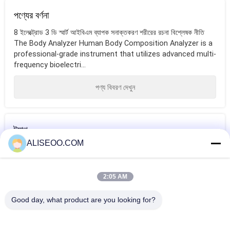
পণ্যের বর্ণনা
8 ইলেক্ট্রোড 3 ডি স্মার্ট আইবিএম ব্যাপক সনাক্তকরণ শরীরের রচনা বিশ্লেষক নীতি
The Body Analyzer Human Body Composition Analyzer is a
professional-grade instrument that utilizes advanced multi-
frequency bioelectri...
পণ্য বিবরণ দেখুন
ট্যাগ
ALISEOO.COM
ডায়োড লেজার হেয়ার
লেজার হেয়ার রিমুভাল
আন্ডারআর্ম লেজার হেয়ার
রিমুভাল
পেশাদার মেশিন
রিমুভাল
2:05 AM
আরও ডিত্তড লেজার হেয়ার রিমুভাল
Good day, what product are you looking for?
Pink 2000W Diode Laser Hair Removal Machine Germany
Introduced For Home