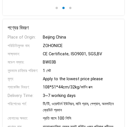
পণ্যের বিবরণ
Place of Origin:
Beijing China
পরিচিতিমুলক নাম:
ZOHONICE
সাক্ষ্যদান:
CE Certificate, ISO9001, SGS,BV
মডেল নম্বার:
BW03B
ন্যূনতম চাহিদার পরিমাণ:
1 সেট
মূল্য:
Apply to the lowest price please
প্যাকেজিং বিবরণ:
108*51*44cm/32kg/কার্টন বক্স
Delivery Time:
3~7 working days
পরিশোধের শর্ত:
টি/টি, ওয়েস্টার্ন ইউনিয়ন, মানি গ্রাম, পেপ্যাল, অনলাইনে
ক্রেডিট প্রদান
যোগানের ক্ষমতা:
প্রতি মাসে 100 পিসি
পণ্যের নাম:
বায়োপেডান্সিয়া স্কেল ফ্যাট মনিটর ওজন পরিমাপ শরীরের