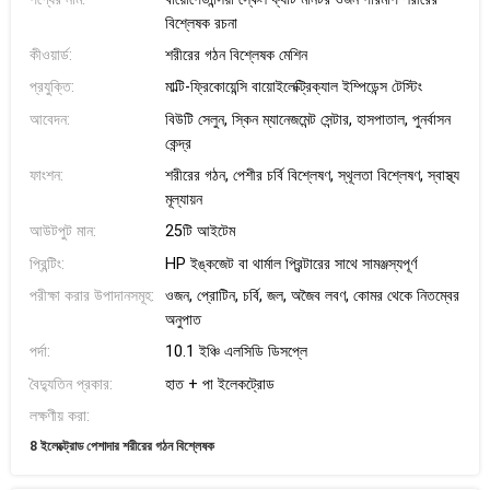
বিশ্লেষক রচনা
কীওয়ার্ড:
শরীরের গঠন বিশ্লেষক মেশিন
প্রযুক্তি:
মাল্টি-ফ্রিকোয়েন্সি বায়োইলেক্ট্রিক্যাল ইম্পিডেন্স টেস্টিং
আবেদন:
বিউটি সেলুন, স্কিন ম্যানেজমেন্ট সেন্টার, হাসপাতাল, পুনর্বাসন
কেন্দ্র
ফাংশন:
শরীরের গঠন, পেশীর চর্বি বিশ্লেষণ, স্থূলতা বিশ্লেষণ, স্বাস্থ্য
মূল্যায়ন
আউটপুট মান:
25টি আইটেম
প্রিন্টিং:
HP ইঙ্কজেট বা থার্মাল প্রিন্টারের সাথে সামঞ্জস্যপূর্ণ
পরীক্ষা করার উপাদানসমূহ:
ওজন, প্রোটিন, চর্বি, জল, অজৈব লবণ, কোমর থেকে নিতম্বের
অনুপাত
পর্দা:
10.1 ইঞ্চি এলসিডি ডিসপ্লে
বৈদ্যুতিন প্রকার:
হাত + পা ইলেকট্রোড
লক্ষণীয় করা:
8 ইলেক্ট্রোড পেশাদার শরীরের গঠন বিশ্লেষক