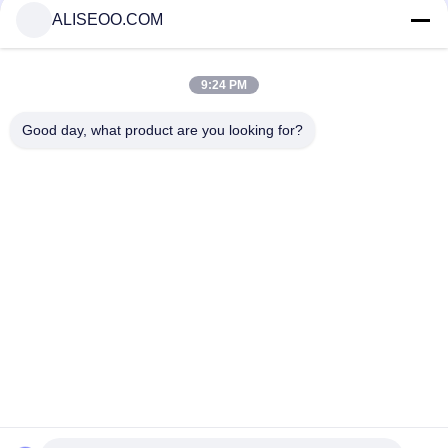
ALISEOO.COM
কার্বন ডাই অক্সাইড লেজার
পেশাদার লেজার হেয়ার
co2 লেজার তরঙ্গদৈর্ঘ্য
রিমুভাল মেশিন
9:24 PM
আরও থেকে CO2 ফ্র্যাকশনাল লেজার মেশিন
Good day, what product are you looking for?
40KG effective co2 fractional laser machine for vaginal
rejuvenation
Co2 fractional laser SM100600AL for vagina loosing and
vulvar hypertrophy
Harmless Acne Scar Removal CO2 Fractional Laser Machine
System , Air Cooling
10600nm Ultrapulse CO2 Fractional Laser Machine For Acne
Scars Treatment and Pigmentation
Copyright © 2014 - 2026 aliseoo.com.
All rights reserved.