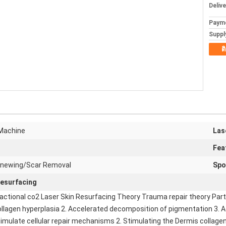
Deliv
Paym
Supply
ต
 Machine
Las
Fea
renewing/Scar Removal
Spo
resurfacing
ractional co2 Laser Skin Resurfacing Theory Trauma repair theory Parti
lagen hyperplasia 2. Accelerated decomposition of pigmentation 3. Ac
imulate cellular repair mechanisms 2. Stimulating the Dermis collagen