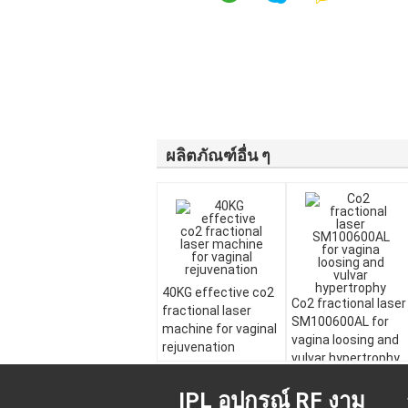
ผลิตภัณฑ์อื่น ๆ
40KG effective co2
Co2 fractional laser
fractional laser
SM100600AL for
machine for vaginal
vagina loosing and
rejuvenation
vulvar hypertrophy
IPL อุปกรณ์ RF งาม