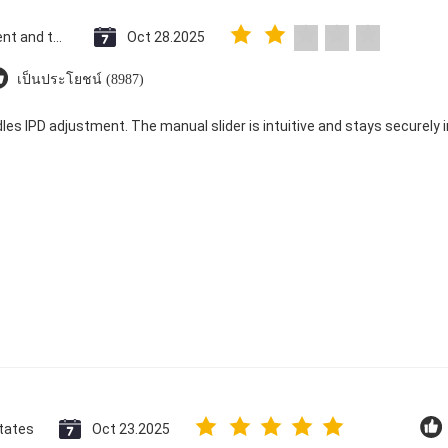
Saint Vincent and the Grenadines
Oct 28.2025
เป็นประโยชน์ (8987)
dles IPD adjustment. The manual slider is intuitive and stays securely in
tates
Oct 23.2025