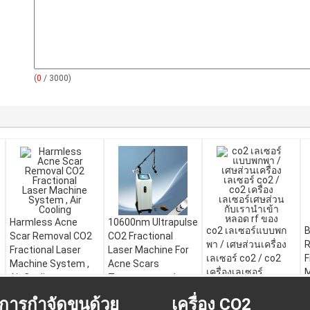
(
0
/ 3000)
Harmless Acne
10600nm Ultrapulse
co2 เลเซอร์แบบพก
B
Scar Removal CO2
CO2 Fractional
พา / เศษส่วนเครื่อง
R
Fractional Laser
Laser Machine For
เลเซอร์ co2 / co2
F
Machine System ,
Acne Scars
เครื่องเลเซอร์
M
Air Cooling
Treatment and
เศษส่วนกับเรานำเข้า
C
Pigmentation
หลอด rf ของ
การกำจัดขนด้วย
เครื่อง CO2