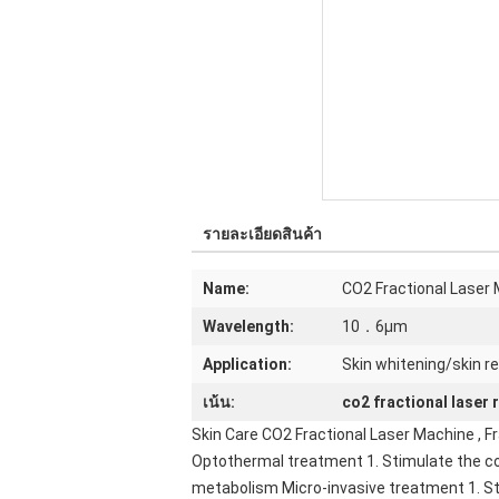
รายละเอียดสินค้า
Name:
CO2 Fractional Laser
Wavelength:
10．6μm
Application:
Skin whitening/skin 
เน้น:
co2 fractional laser 
Skin Care CO2 Fractional Laser Machine , F
Optothermal treatment 1. Stimulate the col
metabolism Micro-invasive treatment 1. St