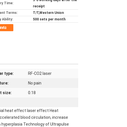
5-6 working days after the
ery Time:
receipt
ent Terms:
T/T,Western Union
 Ability:
500 sets per month
ิดต่อ
er type:
RF-CO2 laser
ture:
No pain
t size:
0.18
al heat effect laser effect Heat
celerated blood circulation, increase
 hyperplasia Technology of Ultrapulse