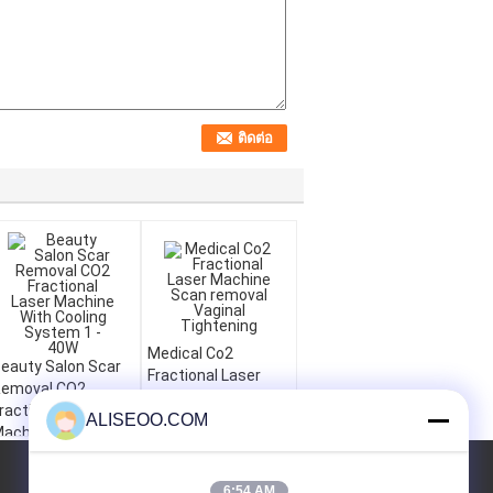
Medical Co2
eauty Salon Scar
Fractional Laser
emoval CO2
Machine Scan
ractional Laser
ALISEOO.COM
removal Vaginal
achine With
Tightening
ooling System 1 -
40W
ขอใบเสนอราคา
6:54 AM