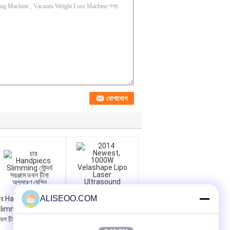
ALISEOO.COM
ার Handpiecs
limming সৌন্দর্য সরঞ্জাম
বল চীনা অপসারণ মেশিন
2014 Newest,
1000W Velashape