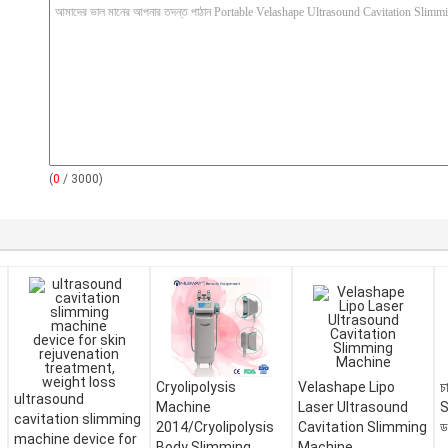
(
0
/ 3000)
Cryolipolysis
Velashape Lipo
চ
ultrasound
Machine
Laser Ultrasound
S
cavitation slimming
2014/Cryolipolysis
Cavitation Slimming
ড
machine device for
Body Slimming
Machine