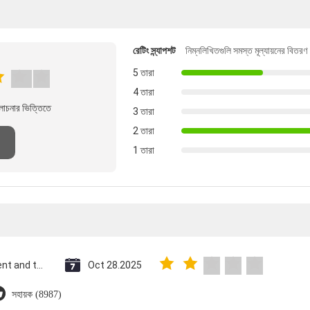
রেটিং স্ন্যাপশট
নিম্নলিখিতগুলি সমস্ত মূল্যায়নের বিতরণ
5 তারা
4 তারা
লোচনার ভিত্তিতে
3 তারা
2 তারা
1 তারা
Saint Vincent and the Grenadines
Oct 28.2025
সহায়ক (8987)