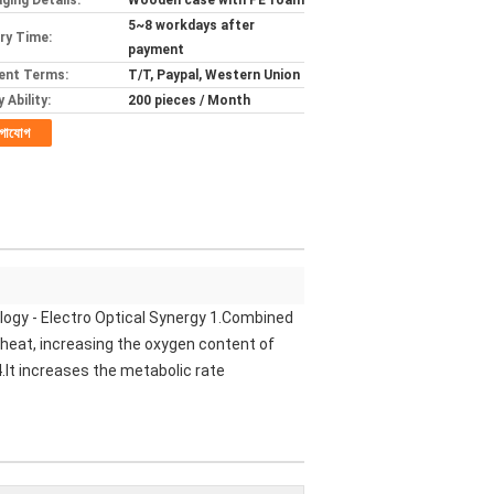
ging Details:
Wooden case with PE foam
5~8 workdays after
ery Time:
payment
ent Terms:
T/T, Paypal, Western Union
 Ability:
200 pieces / Month
গাযোগ
ogy - Electro Optical Synergy 1.Combined
 heat, increasing the oxygen content of
.It increases the metabolic rate