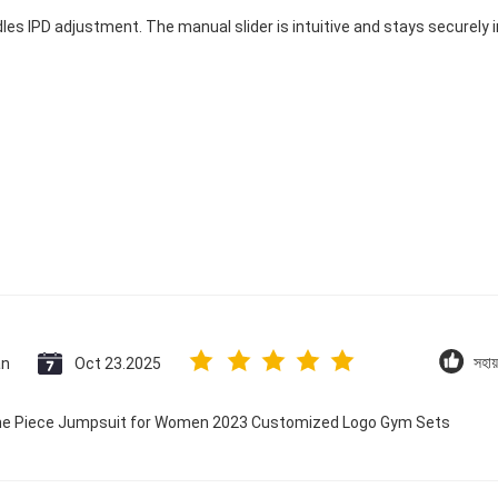
dles IPD adjustment. The manual slider is intuitive and stays securely in
an
Oct 23.2025
সহায
 One Piece Jumpsuit for Women 2023 Customized Logo Gym Sets