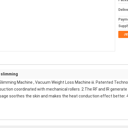
Packa
Deliv
Paym
Supply
যো
n slimming
Slimming Machine , Vacuum Weight Loss Machine iii. Patented Technol
 suction coordinated with mechanical rollers. 2.The RF and IR generate
ssage soothes the skin and makes the heat conduction effect better. 4