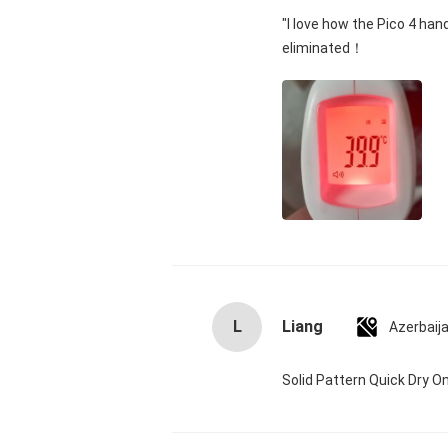
"I love how the Pico 4 han
eliminated！
L
Liang
Azerbaij
Solid Pattern Quick Dry