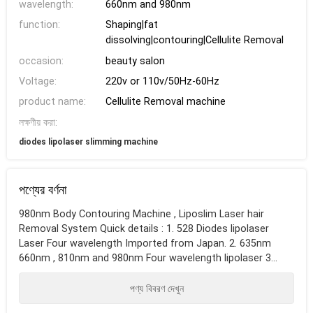
wavelength:
660nm and 980nm
function:
Shaping|fat
dissolving|contouring|Cellulite Removal
occasion:
beauty salon
Voltage:
220v or 110v/50Hz-60Hz
product name:
Cellulite Removal machine
লক্ষণীয় করা:
diodes lipolaser slimming machine
পণ্যের বর্ণনা
980nm Body Contouring Machine , Liposlim Laser hair
Removal System Quick details : 1. 528 Diodes lipolaser
Laser Four wavelength Imported from Japan. 2. 635nm
660nm , 810nm and 980nm Four wavelength lipolaser 3...
পণ্য বিবরণ দেখুন