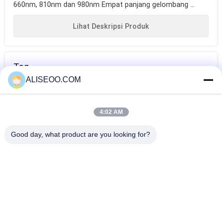
660nm, 810nm dan 980nm Empat panjang gelombang ...
Lihat Deskripsi Produk
Tag
ALISEOO.COM
penurunan berat
rencana diet
menurunkan
badan
untuk
berat badan
4:02 AM
menurunkan
dengan cepat
Lebih Banyak Lipo Laser Berat Badan
Good day, what product are you looking for?
berat badan
8 Pads 62 Lamps ABS Plastic Mould Body Slimming, Laser
Lipo Machine For Weight Loss
650nm Lipo Laser Slimming Machine For Body Sculpting ,
Cellulite Removal With CE
Loss Weight Tighten Skin Stable Cryolipolysis + Lipo Laser
Machine, Treatments Valeshape-I