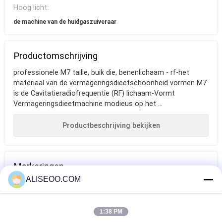
Hoog licht:
de machine van de huidgaszuiveraar
Productomschrijving
professionele M7 taille, buik die, benenlichaam - rf-het
materiaal van de vermageringsdieetschoonheid vormen M7
is de Cavitatieradiofrequentie (RF) lichaam-Vormt
Vermageringsdieetmachine modieus op het ...
Productbeschrijving bekijken
Markeringen
ALISEOO.COM
vette smeltende
vette brandende
lichaam die van
machine
machine
machine de
1:38 PM