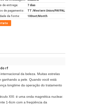
 de entrega:
7 dias
s de pagamento:
TT /Western Union/PAYPAL
idade da fonte:
100set/Month
ntato
do rf
ternacional da beleza. Muitas estrelas
 e ganhando a pele. Quando você está
cença longtime da operação do tratamento
éculo XXI: é uma onda magnética nuclear.
ente 1-6cm com a freqüência da