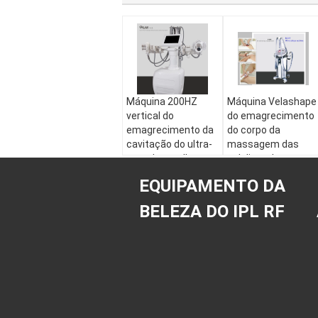
Máquina 200HZ
Máquina Velashape
vertical do
do emagrecimento
emagrecimento da
do corpo da
cavitação do ultra-
massagem das
som das mulheres
celulites de
de Velasmooth -
Endermology para
EQUIPAMENTO DA
500HZ
mulheres
BELEZA DO IPL RF