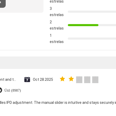
estrelas
a
3
estrelas
2
estrelas
1
estrelas
Saint Vincent and the Grenadines
Oct 28.2025
Útil (8987)
dles IPD adjustment. The manual slider is intuitive and stays securely in