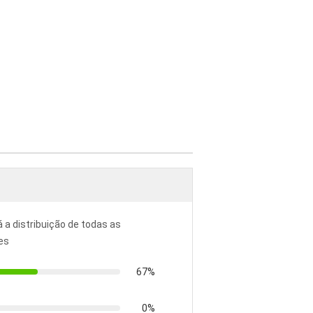
á a distribuição de todas as
es
67%
0%