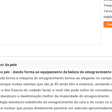
Tempo
Termo
Habil
Co
or da pele
 dos pés - dando forma ao equipamento da beleza do emagrecimento 
edá forma à máquina do emagrecimento tornou-se elegante no campo in
s porque muitas estrelas que são já 40 ainda têm a empresa, anotando
 e dos frascos do cuidado facial, e você não pode sofrer do convales
deestouro e deeliminação melhor da imaturidade do emagrecimento.
logia deestouro esbaforido do emagrecimento da cara e do corpo no s
ca nuclear que possa diretamente penetrar em subcutis aproximadam