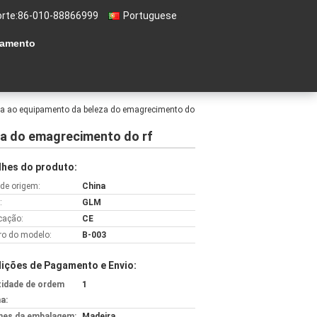
rte:
86-010-88866999
Portuguese
çamento
orma ao equipamento da beleza do emagrecimento do
eza do emagrecimento do rf
lhes do produto:
 de origem:
China
:
GLM
icação:
CE
o do modelo:
B-003
ições de Pagamento e Envio:
idade de ordem
1
a:
hes da embalagem:
Madeira