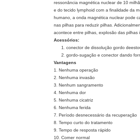
ressonância magnética nuclear de 10 milh
e do tecido lymphoid com a finalidade da
humano, a onda magnética nuclear pode cau
nas pilhas para reduzir pilhas. Adicionalm
acontece entre pilhas, explosão das pilha
Acessórios:
1. conector de dissolução gordo deesto
2. gordo-sugação e conector dando fo
Vantagens
1. Nenhuma operação
2. Nenhuma invasão
3. Nenhum sangramento
4. Nenhuma dor
5. Nenhuma cicatriz
6. Nenhuma ferida
7. Período desnecessário da recuperação
8. Tempo curto do tratamento
9. Tempo de resposta rápido
10. Comer normal