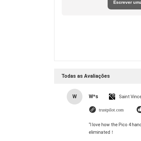
Escrever um
avaliação
Todas as Avaliações
W
W*s
trustpilot.com
"I love how the Pico 4 han
eliminated！