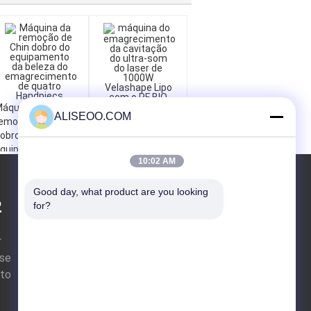
áquina da
máquina do
ALISEOO.COM
emoção de Chin
emagrecimento da
obro do
cavitação do ultra-
quipamento da
som do laser de
10:02 AM
eleza do
1000W Velashape
magrecimento de
PEDIR UM
Lipo com o RF BIO
uatro Handpiecs
Good day, what product are you looking 
2
ORÇAMENTO
for?
r
lse
nto
Enviar