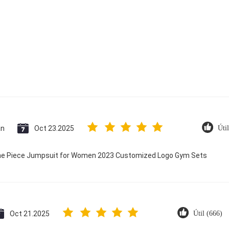
an
Oct 23.2025
Úti
 One Piece Jumpsuit for Women 2023 Customized Logo Gym Sets
Oct 21.2025
Útil (666)