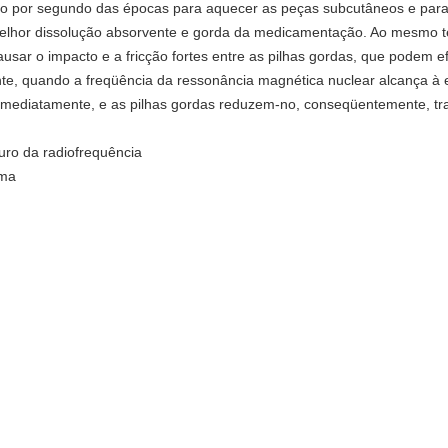
ão por segundo das épocas para aquecer as peças subcutâneos e para 
 melhor dissolução absorvente e gorda da medicamentação. Ao mesmo 
sar o impacto e a fricção fortes entre as pilhas gordas, que podem e
ente, quando a freqüência da ressonância magnética nuclear alcança à e
s imediatamente, e as pilhas gordas reduzem-no, conseqüentemente, t
uro da radiofrequência
rma