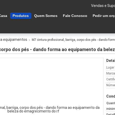
Vendas e Supo
Casa
Produtos
Quem Somos
Fale Conosco
Pedir um or
za equipamentos
M7 cintura profissional, barriga, corpo dos pés - dando f
, corpo dos pés - dando forma ao equipamento da bel
Deta
Lugar
Marca
Certif
Númer
Cond
Quant
mínim
Detal