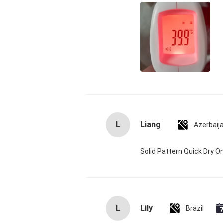
L
Liang
Azerbaij
Solid Pattern Quick Dry
L
Lily
Brazil