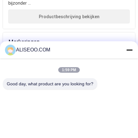
bijzonder ...
Productbeschrijving bekijken
Markeringen
ALISEOO.COM
vette smeltende
vette brandende
lichaam die van
machine
machine
machine de
1:59 PM
contouren
MEER Afslanken Schoonheid Apparatuur
Good day, what product are you looking for?
aangeven
Van de de Ultrasone klankcavitatie van
Velasmoothvrouwen het Vermageringsdieetmachine
Verticale 200HZ - 500HZ
Van het de Massagelichaam van Endermologycellulite het
Vermageringsdieetmachine Velashape voor Vrouwen
De vacuümrf-Machine van de Ultrasone klankcavitatie voor
Huidverjonging