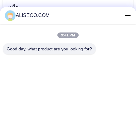
แท็ก
ALISEOO.COM
เครื่องสลายไขมัน
skin scrubber
cavitation
เครื่องเผาผลาญไข
machine
ultrasound
9:41 PM
มัน เครื่องกระชับ
machine
มากกว่านี้ สลิมมิ่งอุปกรณ์ความงาม
Good day, what product are you looking for?
สัดส่วน
Velasmooth Velashape Ultrasound Cavitation Slimming
Machine Vertical 200HZ - 500HZ
Endermology Cellulite Massage Body Slimming Machine
Velashape For Women
ultrasound cavitation slimming machine device for skin
rejuvenation treatment, weight loss
Cryolipolysis Machine 2014/Cryolipolysis Body Slimming
Beauty Equipment