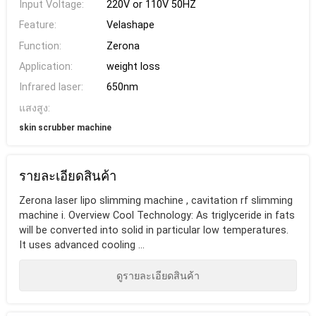
Input Voltage:
220V or 110V 50HZ
Feature:
Velashape
Function:
Zerona
Application:
weight loss
Infrared laser:
650nm
แสงสูง:
skin scrubber machine
รายละเอียดสินค้า
Zerona laser lipo slimming machine , cavitation rf slimming
machine i. Overview Cool Technology: As triglyceride in fats
will be converted into solid in particular low temperatures.
It uses advanced cooling ...
ดูรายละเอียดสินค้า