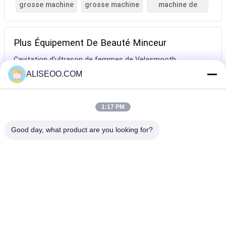
grosse machine
grosse machine
machine de
de fonte
brûlante
contournement
de corps
Plus Équipement De Beauté Minceur
Cavitation d'ultrason de femmes de Velasmooth
amincissant la machine 200HZ vertical - 500HZ
ALISEOO.COM
Corps de massage de cellulites d'Endermology amincissant
la machine Velashape pour des femmes
1:17 PM
Machine de cavitation d'ultrason du vide rf pour le
Good day, what product are you looking for?
rajeunissement de peau
Corps de la machine 2014/Cryolipolysis de Cryolipolysis
amincissant l'équipement de beauté
Copyright © 2014 - 2026 aliseoo.com.
All rights reserved.
Plan Du Site