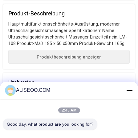
Produkt-Beschreibung
Hauptmultifunktionsschönheits-Ausrüstung, moderner
Ultraschallgesichtsmassager Spezifikationen: Name
Ultraschallgesichtsschönheit Massager Einzelteil nein. LM-
108 Produkt-Maß 185 x 50 x50mm Produkt-Gewicht 165g ...
Produktbeschreibung anzeigen
Umbauten
ALISEOO.COM
umreißende
IPL-
Hautpflege-
Maschine des
Haarabbaumaschine
Maschinen
2:43 AM
Körpers
Mehr Multifunktions-Schönheits-Ausrüstung
Good day, what product are you looking for?
Neuester Entwurf Mesotherapy /Cavitation/
Rfmultifunktionsschönheits-Ausrüstung