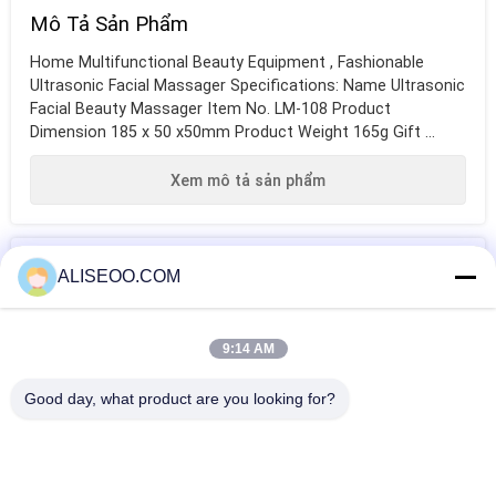
Mô Tả Sản Phẩm
Home Multifunctional Beauty Equipment , Fashionable
Ultrasonic Facial Massager​ Specifications: Name Ultrasonic
Facial Beauty Massager Item No. LM-108 Product
Dimension 185 x 50 x50mm Product Weight 165g Gift ...
Xem mô tả sản phẩm
Thẻ
ALISEOO.COM
máy tạo đường
máy triệt lông ipl
máy chăm sóc da
9:14 AM
nét cơ thể
Good day, what product are you looking for?
HƠN Vẻ Đẹp Thiết Bị Đa Chức Năng
Newest Design Mesotherapy /Cavitation/ RF
Multifunctional Beauty Equipment