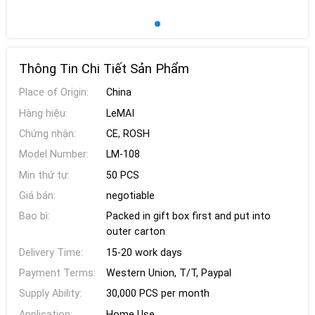
Thông Tin Chi Tiết Sản Phẩm
Place of Origin:
China
Hàng hiệu:
LeMAI
Chứng nhận:
CE, ROSH
Model Number:
LM-108
Min thứ tự:
50 PCS
Giá bán:
negotiable
Bao bì:
Packed in gift box first and put into
outer carton
Delivery Time:
15-20 work days
Payment Terms:
Western Union, T/T, Paypal
Supply Ability:
30,000 PCS per month
Application:
Home Use