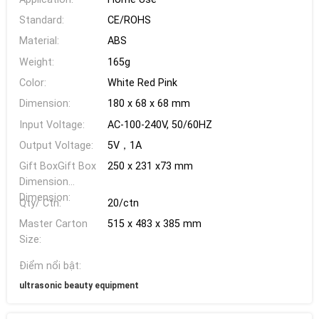
Standard:
CE/ROHS
Material:
ABS
Weight:
165g
Color:
White Red Pink
Dimension:
180 x 68 x 68 mm
Input Voltage:
AC-100-240V, 50/60HZ
Output Voltage:
5V，1A
Gift BoxGift Box
250 x 231 x73 mm
Dimension
Dimension:
Qty/ Ctn:
20/ctn
Master Carton
515 x 483 x 385 mm
Size:
Điểm nổi bật:
ultrasonic beauty equipment