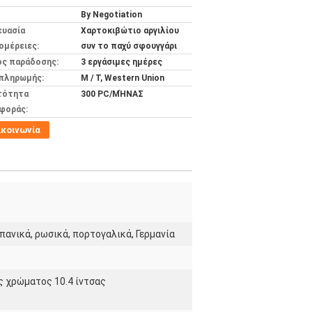
By Negotiation
ευασία
Χαρτοκιβώτιο αργιλίου
ομέρειες:
συν το παχύ σφουγγάρι
ος παράδοσης:
3 εργάσιμες ημέρες
 πληρωμής:
Μ / Τ, Western Union
τότητα
300 PC/ΜΉΝΑΣ
φοράς:
ικοινωνία
σπανικά, ρωσικά, πορτογαλικά, Γερμανία
ς χρώματος 10.4 ίντσας