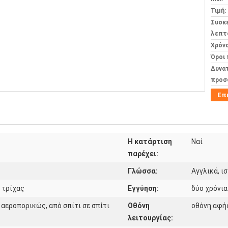
Τιμή:
Συσκ
λεπτ
Χρόν
Όροι
Δυνα
προσ
Επ
Η κατάρτιση
Ναί
παρέχει:
Γλώσσα:
Αγγλικά, ι
 τρίχας
Εγγύηση:
δύο χρόνια
 αεροπορικώς, από σπίτι σε σπίτι
Οθόνη
οθόνη αφή
λειτουργίας: