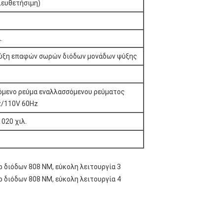
διευθετήσιμη)
.
ύξη επαφών σωρών διόδων μονάδων ψύξης
μενο ρεύμα εναλλασσόμενου ρεύματος
z/110V 60Hz
020 χιλ.