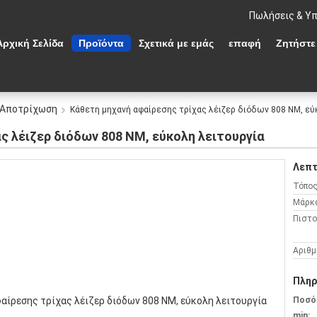
Πωλήσεις & Υπ
Αρχική Σελίδα
Προϊόντα
Σχετικά με εμάς
επαφή
Ζητήστε
r Αποτρίχωση
Κάθετη μηχανή αφαίρεσης τρίχας λέιζερ διόδων 808 NM, εύ
ς λέιζερ διόδων 808 NM, εύκολη λειτουργία
Λεπτ
Τόπος
Μάρκ
Πιστο
Αριθμ
Πληρ
Ποσό
min: