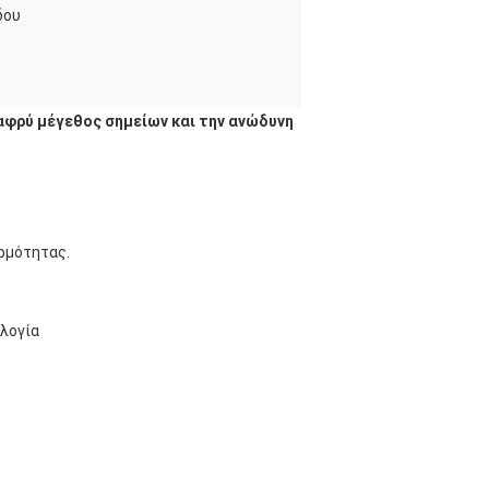
δου
αφρύ μέγεθος σημείων και την ανώδυνη
ερμότητας.
ολογία