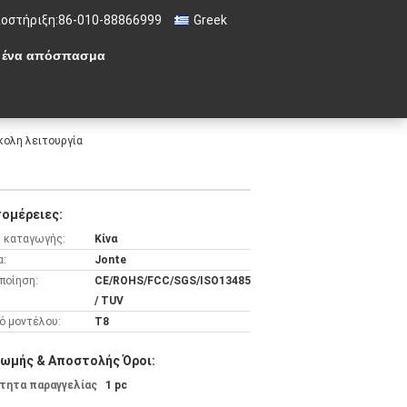
οστήριξη:
86-010-88866999
Greek
 ένα απόσπασμα
κολη λειτουργία
ομέρειες:
 καταγωγής:
Κίνα
α:
Jonte
ποίηση:
CE/ROHS/FCC/SGS/ISO13485
/ TUV
ό μοντέλου:
Τ8
ωμής & Αποστολής Όροι:
τητα παραγγελίας
1 pc