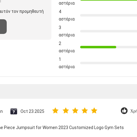
αστέρια
 αυτόν τον προμηθευτή
4
αστέρια
3
αστέρια
2
αστέρια
1
αστέρια
an
Oct 23.2025
Χρή
 One Piece Jumpsuit for Women 2023 Customized Logo Gym Sets