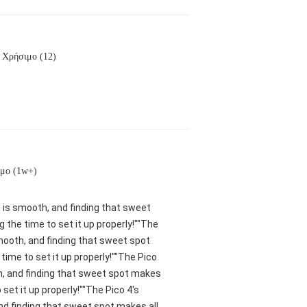
Χρήσιμο (12)
μο (1w+)
nt is smooth, and finding that sweet
 the time to set it up properly!""The
smooth, and finding that sweet spot
ime to set it up properly!""The Pico
oth, and finding that sweet spot makes
set it up properly!""The Pico 4's
and finding that sweet spot makes all