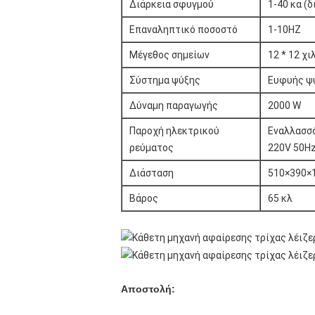
Διάρκεια σφυγμού
1-40 κα (
Επαναληπτικό ποσοστό
1-10HZ
Μέγεθος σημείων
12 * 12 χιλ
Σύστημα ψύξης
Ευφυής ψ
Δύναμη παραγωγής
2000 W
Παροχή ηλεκτρικού
Εναλλασσό
ρεύματος
220V 50H
Διάσταση
510×390×1
Βάρος
65 κλ
Αποστολή: