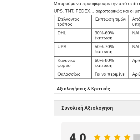
Μπορούμε να προσφέρουμε την από σπίτι σ
UPS, TNT, FEDEX… αεροπορικώς και οι με
Στέλνοντας
Έκπτωση τιμών
Από
τρόπος
υπη
DHL
30%-60%
ΝΑΙ
έκπτωση
UPS
50%-70%
ΝΑΙ
έκπτωση
Κανονικό
60%-80%
Αρι
φορτίο
έκπτωση
Θαλασσίως
Για να περιμένει
Αρι
Αξιολογήσεις & Κριτικές
Συνολική Αξιολόγηση
4.0