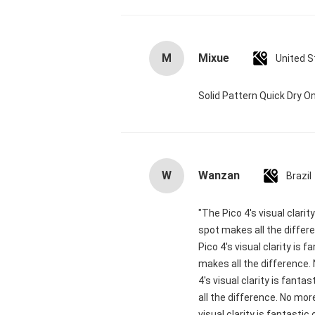
M
Mixue
United S
Solid Pattern Quick Dry
W
Wanzan
Brazil
"The Pico 4's visual clari
spot makes all the differ
Pico 4's visual clarity is
makes all the difference.
4's visual clarity is fant
all the difference. No mor
visual clarity is fantasti