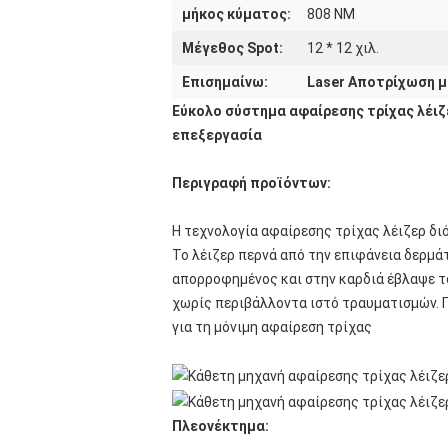
μήκος κύματος:
808 NM
Μέγεθος Spot:
12 * 12 χιλ.
Επισημαίνω:
Laser Αποτρίχωση 
Εύκολο σύστημα αφαίρεσης τρίχας λέιζ
επεξεργασία
Περιγραφή προϊόντων:
Η τεχνολογία αφαίρεσης τρίχας λέιζερ δι
Το λέιζερ περνά από την επιφάνεια δερμάτ
απορροφημένος και στην καρδιά έβλαψε τ
χωρίς περιβάλλοντα ιστό τραυματισμών. Π
για τη μόνιμη αφαίρεση τρίχας
Πλεονέκτημα: