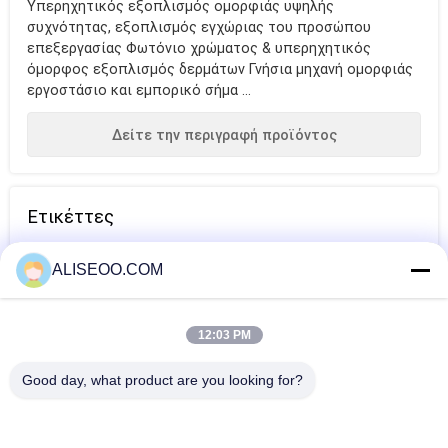
Υπερηχητικός εξοπλισμός ομορφιάς υψηλής
συχνότητας, εξοπλισμός εγχώριας του προσώπου
επεξεργασίας Φωτόνιο χρώματος & υπερηχητικός
όμορφος εξοπλισμός δερμάτων Γνήσια μηχανή ομορφιάς
εργοστάσιο και εμπορικό σήμα ...
Δείτε την περιγραφή προϊόντος
Ετικέττες
σώμα που
cellulite κενή
ελεύθερος
ALISEOO.COM
διαμορφώνει τη
μηχανή
mesotherapy
μηχανή
βελόνων
12:03 PM
Περισσότερα Μηχάνημα Υποβιβασμού
Κυτταρίτιδας
Good day, what product are you looking for?
Πολλών χρήσεων μηχανή μείωσης Carboxytherapy Cellulite
για το νοσοκομείο