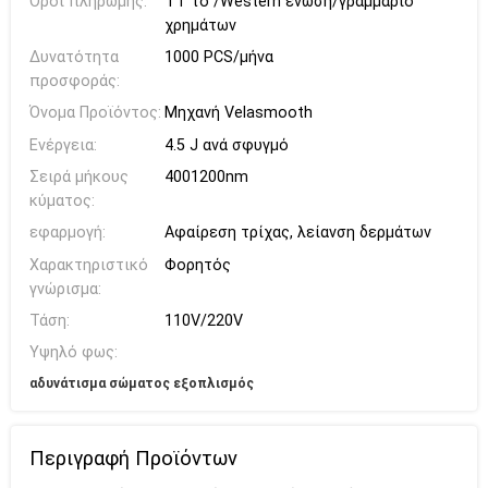
Όροι πληρωμής:
TT το /Western ένωση/γραμμάριο
χρημάτων
Δυνατότητα
1000 PCS/μήνα
προσφοράς:
Όνομα Προϊόντος:
Μηχανή Velasmooth
Ενέργεια:
4.5 J ανά σφυγμό
Σειρά μήκους
4001200nm
κύματος:
εφαρμογή:
Αφαίρεση τρίχας, λείανση δερμάτων
Χαρακτηριστικό
Φορητός
γνώρισμα:
Τάση:
110V/220V
Υψηλό φως:
αδυνάτισμα σώματος εξοπλισμός
Περιγραφή Προϊόντων