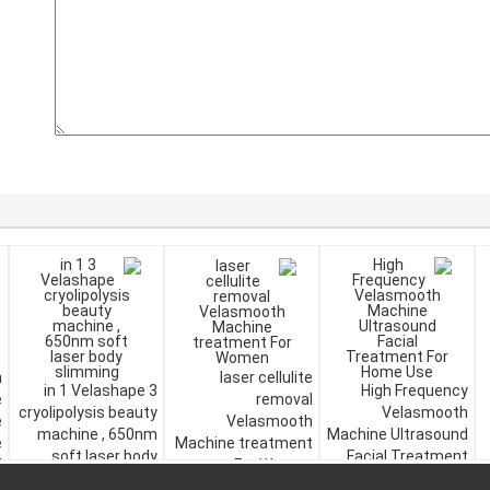
n
laser cellulite
3 in 1 Velashape
High Frequency
e
removal
cryolipolysis beauty
Velasmooth
e
Velasmooth
machine , 650nm
Machine Ultrasound
e
Machine treatment
soft laser body
Facial Treatment
l
For Women
slimming
For Home Use