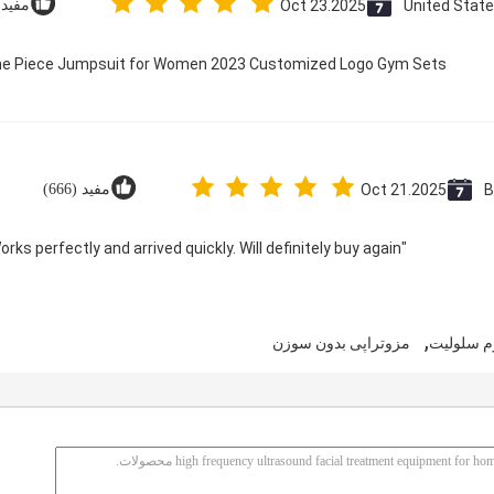
United Stat
Oct 23.2025
مفید (2
 One Piece Jumpsuit for Women 2023 Customized Logo Gym Sets
B
Oct 21.2025
مفید (666)
"Great value for money. Works perfectly and arrived quickly. Will definitely buy again."
,
م سلولیت
مزوتراپی بدون سوزن