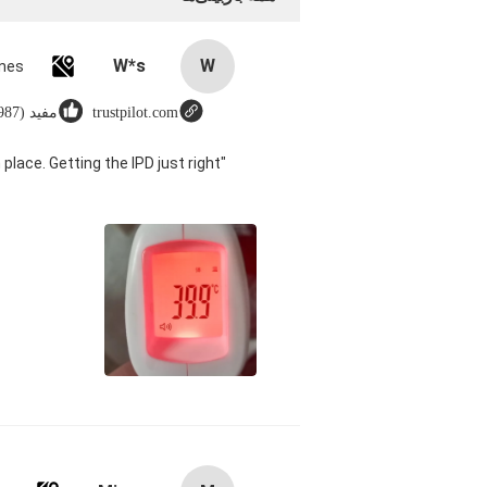
W*s
W
trustpilot.com
مفید (8987)
 place. Getting the IPD just right