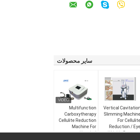
سایر محصولات
Multifunction
Vertical Cavitatio
Carboxytherapy
Slimming Machin
Cellulite Reduction
For Cellulit
Machine For
Reduction / Ey
Hospital
Wrinkle Remova