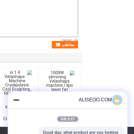
/ 3000)
0
(
ALISEOO.COM
1000W slimming
4 in 1 Velashape
Velashape machine
Machine
/ lipo laser fat
Cryolipolysis Cool
3:27 AM
reduction
Sculpting , RF
equipment
Velashape
Good day, what product are you looking 