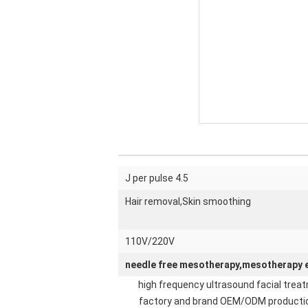
4.5 J per pulse
Hair removal,Skin smoothing
110V/220V
needle free mesotherapy,mesotherapy 
high frequency ultrasound facial tre
factory and brand OEM/ODM production 