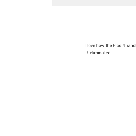
"I love how the Pico 4 hand
eliminated！