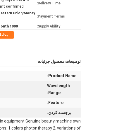
rking days after
Delivery Time:
nt confirmed
estern Union/Money
Payment Terms:
1000 pcs/Month
Supply Ability:
مخاط
توضیحات محصول جزئیات
Product Name:
Wavelength
Range:
Feature:
برجسته کردن:
skin equipment Genuine beauty machine own
ns: 1.colors photontherapy 2. variations of