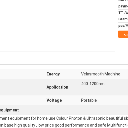
4-5 wo
payme
TT /W
Gram
ب
Energy:
Velasmooth Machine
400-1200nm
Application:
Voltage:
Portable
equipment
atment equipment for home use Colour Photon & Ultrasonic beautiful 
base high quality , low price good performance and safe Multifunctio