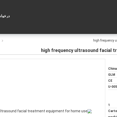
درخوا
م
high frequency u
high frequency ultrasound facial 
China
GLM
CE
U-005
1
Cart