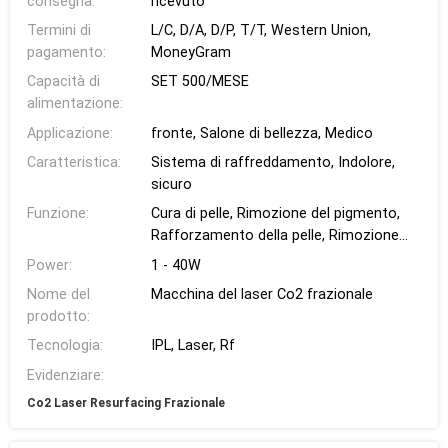
consegna:
ricevuto
Termini di
L/C, D/A, D/P, T/T, Western Union,
pagamento:
MoneyGram
Capacità di
SET 500/MESE
alimentazione:
Applicazione:
fronte, Salone di bellezza, Medico
Caratteristica:
Sistema di raffreddamento, Indolore,
sicuro
Funzione:
Cura di pelle, Rimozione del pigmento,
Rafforzamento della pelle, Rimozione
della cicatrice
Power:
1 - 40W
Nome del
Macchina del laser Co2 frazionale
prodotto:
Tecnologia:
IPL, Laser, Rf
Evidenziare:
Co2 Laser Resurfacing Frazionale