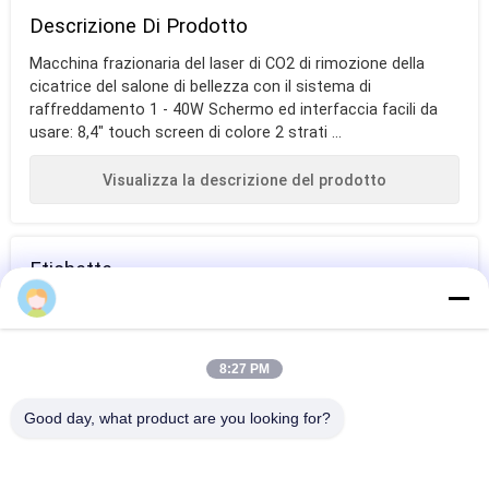
Descrizione Di Prodotto
Macchina frazionaria del laser di CO2 di rimozione della
cicatrice del salone di bellezza con il sistema di
raffreddamento 1 - 40W Schermo ed interfaccia facili da
usare: 8,4" touch screen di colore 2 strati ...
Visualizza la descrizione del prodotto
Etichette
laser ad anidride
macchina
lunghezza d'onda
carbonica
professionale di
del laser di CO2
8:27 PM
depilazione del
ALTRO Macchina Del Laser Co2 Frazionale
Good day, what product are you looking for?
laser
La macchina frazionaria del laser di più nuova efficace CO2
per ringiovanimento vaginale