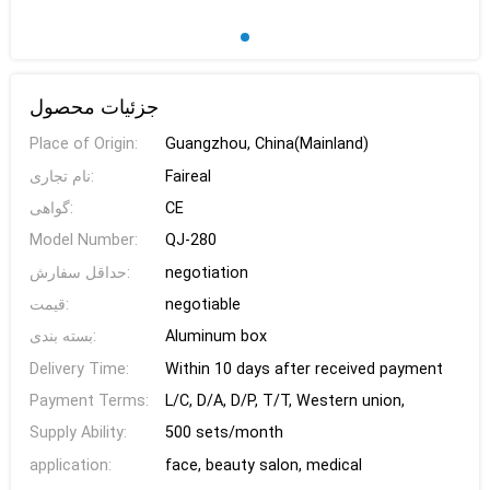
جزئیات محصول
Place of Origin:
Guangzhou, China(Mainland)
نام تجاری:
Faireal
گواهی:
CE
Model Number:
QJ-280
حداقل سفارش:
negotiation
قیمت:
negotiable
بسته بندی:
Aluminum box
Delivery Time:
Within 10 days after received payment
Payment Terms:
L/C, D/A, D/P, T/T, Western union,
Supply Ability:
500 sets/month
application:
face, beauty salon, medical