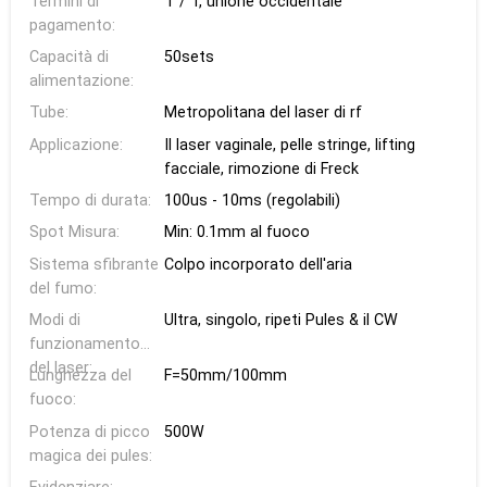
Termini di
T / T, unione occidentale
pagamento:
Capacità di
50sets
alimentazione:
Tube:
Metropolitana del laser di rf
Applicazione:
Il laser vaginale, pelle stringe, lifting
facciale, rimozione di Freck
Tempo di durata:
100us - 10ms (regolabili)
Spot Misura:
Min: 0.1mm al fuoco
Sistema sfibrante
Colpo incorporato dell'aria
del fumo:
Modi di
Ultra, singolo, ripeti Pules & il CW
funzionamento
del laser:
Lunghezza del
F=50mm/100mm
fuoco:
Potenza di picco
500W
magica dei pules: