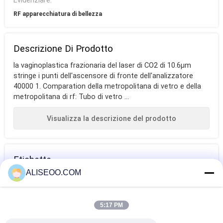
Evidenziare:
RF apparecchiatura di bellezza
Descrizione Di Prodotto
la vaginoplastica frazionaria del laser di CO2 di 10.6μm
stringe i punti dell'ascensore di fronte dell'analizzatore
40000 1. Comparation della metropolitana di vetro e della
metropolitana di rf: Tubo di vetro ...
Visualizza la descrizione del prodotto
Etichette
ALISEOO.COM
laser ad anidride
macchina
lunghezza d'onda
carbonica
professionale di
del laser di CO2
5:17 PM
depilazione del
ALTRO Macchina Del Laser Co2 Frazionale