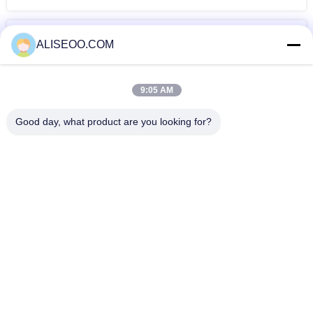
札
ALISEOO.COM
機械を形づけるボ
セルライトの真空
針の自由な
9:05 AM
ディ
機械
mesotherapy
Good day, what product are you looking for?
もっと セルライト還元マシン
病院のための多機能の カルボキシ療法 のセルライトの減少機
械
セルライトの減少/目のしわの取り外しのための機械を細くす
る縦のキャビテーション
3 機械 650nm 柔らかいレーザーを細くする 1 Velashape
Cryolipolysis に付き
胸の健康のテストのための正確な女性胸の探知器のポータブル