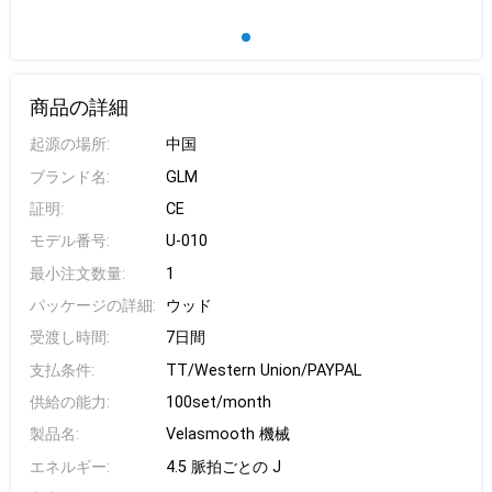
商品の詳細
起源の場所:
中国
ブランド名:
GLM
証明:
CE
モデル番号:
U-010
最小注文数量:
1
パッケージの詳細:
ウッド
受渡し時間:
7日間
支払条件:
TT/Western Union/PAYPAL
供給の能力:
100set/month
製品名:
Velasmooth 機械
エネルギー:
4.5 脈拍ごとの J