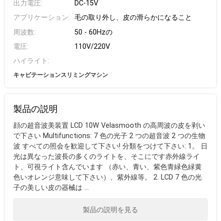
出力電圧:
DC-15V
アプリケーション:
毛の取り外し、皮の滑らかになること
周波数:
50 - 60Hzの
電圧:
110V/220V
ハイライト:
キャビテーションスリミングマシン
製品の説明
顔の超音波美装置 LCD 10W Velasmooth の高周波の皮を剥い
で下さい Multifunctions: 7 色の光子 2 つの超音波 2 つの生物
波 すべての照会を歓迎して下さい! 分類をつけて下さい: 1。 日
光は異なった波長の多くのライトを、そこにです赤外線ライ
ト、可視ライト含んでいます （赤い、青い、紫色青緑色緑黄
色いオレンジ意味して下さい）、紫外線等。 2. LCD 7 色の光
子の美しい皮の器械は ...
製品の説明を見る