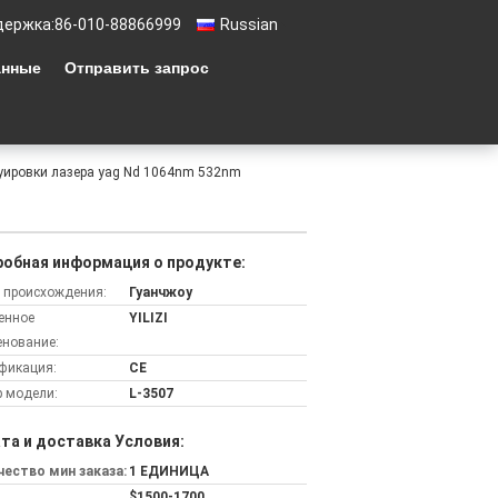
держка:
86-010-88866999
Russian
анные
Отправить запрос
уировки лазера yag Nd 1064nm 532nm
обная информация о продукте:
 происхождения:
Гуанчжоу
енное
YILIZI
нование:
фикация:
CE
 модели:
L-3507
та и доставка Условия:
ество мин заказа:
1 ЕДИНИЦА
$1500-1700