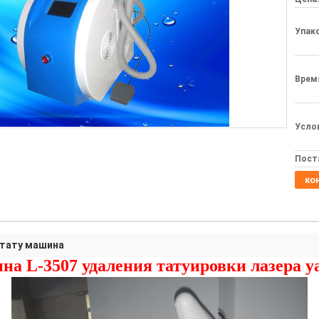
Упак
Врем
Усло
Пост
ко
 тату машина
а L-3507 удаления татуировки лазера y