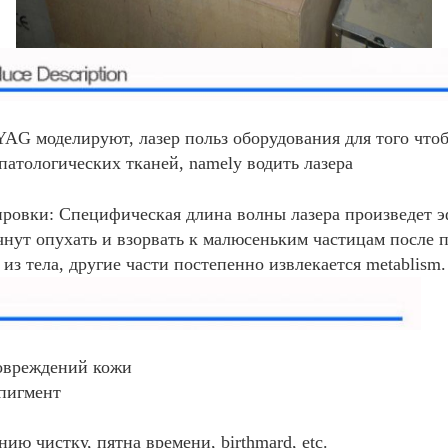
AG моделируют, лазер польз оборудования для того что
патологических тканей, namely водить лазера
ировки: Специфическая длина волны лазера произведет 
нут опухать и взорвать к малюсеньким частицам после п
 из тела, другие части постепенно извлекается metablism.
повреждений кожи
 пигмент
ию чистку, пятна времени, birthmard, etc.