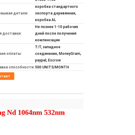
коробка стандартного
овывая детали:
экспорта деревянная,
коробка AL
Не познее 1-10 рабочих
я доставки:
дней после получения
компенсации
T/T, западное
вия оплаты:
соединение, MoneyGram,
paypal, Escrow
авка способности:
500 UNITS/MONTH
нтакт
ag Nd 1064nm 532nm