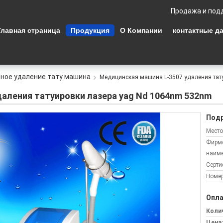
Продажа и под
Главная страница
Продукция
О Компании
контактные д
ное удаление тату машина
Медицинская машина L-3507 удаления тат
аления татуировки лазера yag Nd 1064nm 532nm
Подр
Место
Фирм
наиме
Серти
Номер
Опла
Колич
Цена: