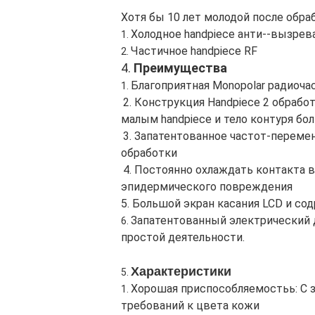
Хотя бы 10 лет молодой после обра
Холодное handpiece анти--вызре
1.
Частичное handpiece RF
2.
4.
Преимущества
Благоприятная Monopolar радиоча
1.
2. Конструкция Handpiece 2 обрабо
малым handpiece и тело контуря бо
3. Запатентованное частот-переме
обработки
4. Постоянно охлаждать контакта 
эпидермического повреждения
5. Большой экран касания LCD и с
Запатентованный электрический 
6.
простой деятельности.
Характеристики
5.
Хорошая приспособляемостьь: С з
1.
требований к цвета кожи