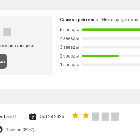
Снимок рейтинга
Ниже представле
5 звезды
4 звезды
этом поставщике
3 звезды
2 звезды
ыв
1 звезды
Saint Vincent and the Grenadines
Oct 28.2025
Полезно (8987)