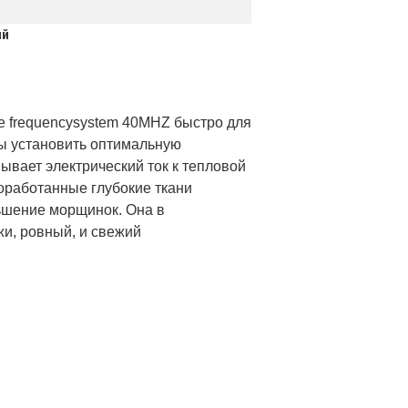
ый
е frequencysystem 40MHZ быстро для
обы установить оптимальную
ывает электрический ток к тепловой
доработанные глубокие ткани
ьшение морщинок. Она в
жи, ровный, и свежий