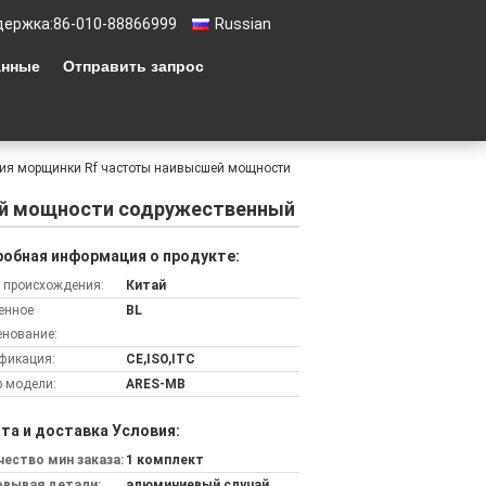
держка:
86-010-88866999
Russian
анные
Отправить запрос
ия морщинки Rf частоты наивысшей мощности
ей мощности содружественный
обная информация о продукте:
 происхождения:
Китай
енное
BL
нование:
фикация:
CE,ISO,ITC
 модели:
ARES-MB
та и доставка Условия:
ество мин заказа:
1 комплект
овывая детали:
алюминиевый случай