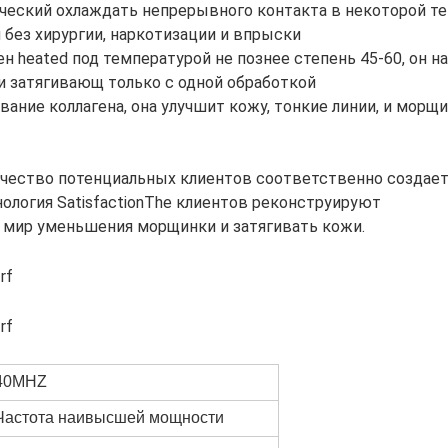
ческий охлаждать непрерывного контакта в некоторой те
 без хирургии, наркотизации и впрыски
н heated под температурой не познее степень 45-60, он н
 затягивающ только с одной обработкой
ание коллагена, она улучшит кожу, тонкие линии, и морщи
чество потенциальных клиентов соответственно создае
нология SatisfactionThe клиентов реконструируют
 мир уменьшения морщинки и затягивать кожи.
40MHZ
Частота наивысшей мощности