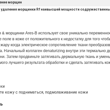
ение морщин
 удаления морщинки Rf наивысшей мощности содружественн
 & морщинки Ares-B использует свое уникально переменно
е поле в коже от положительного к недостатку для того чт
жару когда электрическое сопротивление ткани преобразов
а. Начальный коллаген denaturizing внутри эти термально 
ни. Затем продвиньте затягивать дермальную ткань и умен
ого лучшего результата обработки и сделать затягивать ко
нки
ите кожу с подниматься, подмолаживание кожи
сь