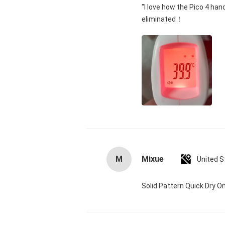
"I love how the Pico 4 han
eliminated！
M
Mixue
United S
Solid Pattern Quick Dry