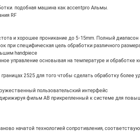
ботки. подобная машина как accentpro Альмы.
вания RF
стота и хорошее проникание до 5-15mm. Полный диапасон 
ток при специфическая цель обработки различного размера
льшим handpiece
нное управление основывая на температуре и обработке 
в границах 2525 для того чтобы сделать обработку более
одружественный пользовательский интерфейс
дирижируя фильм AB прикрепленный к системе для повы
аново начатой технологией сопротивления, соответствую