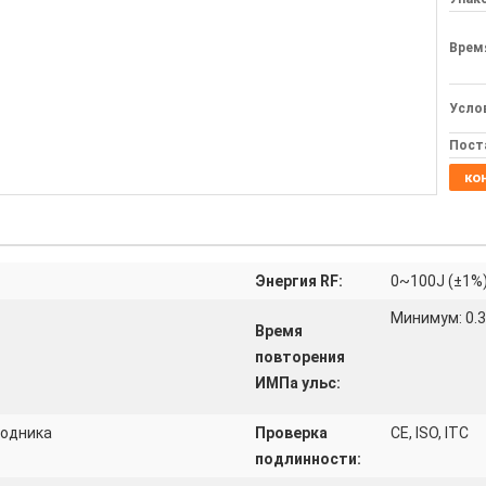
Врем
Усло
Пост
ко
Энергия RF:
0~100J (±1%
Минимум: 0.
Время
повторения
ИМПа ульс:
водника
Проверка
CE, ISO, ITC
подлинности: