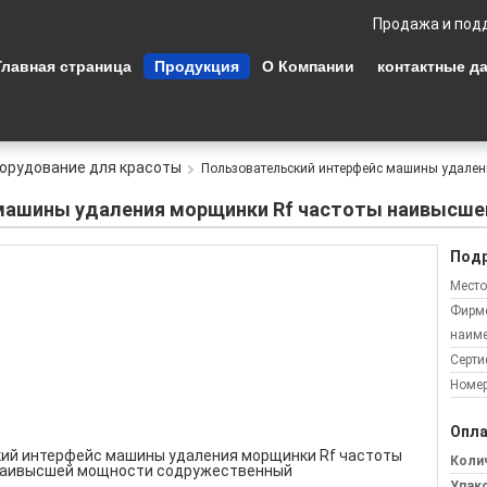
Продажа и под
Главная страница
Продукция
О Компании
контактные д
орудование для красоты
Пользовательский интерфейс машины удален
 машины удаления морщинки Rf частоты наивысш
Подр
Место
Фирм
наиме
Серти
Номер
Опла
Колич
Упак