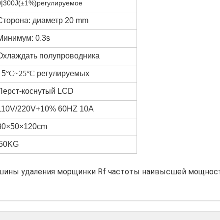
0
|
300J(±1%)регулируемое
Сторона: диаметр
20 mm
Минимум: 0.3s
Охлаждать полупроводника
-
5
°C~25°C
регулируемых
Перст-коснутый LCD
110V/220V+10%
60HZ 10A
30×50×120cm
50KG