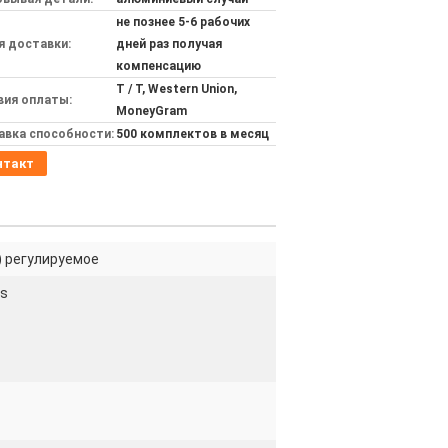
не познее 5-6 рабочих
я доставки:
дней раз получая
компенсацию
T / T, Western Union,
вия оплаты:
MoneyGram
авка способности:
500 комплектов в месяц
нтакт
) регулируемое
3s