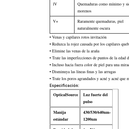
lV
Quemaduras como mínimo y si
morenos
V+
Raramente quemaduras, piel
naturalmente oscura
• Venas y capilares rotos invitación
• Reduzca la rojez causada por los capilares que
• Elimine las venas de la araña
• Trate las imperfecciones de puntos de la edad d
• Incluso hacia fuera color de piel para una mir
• Disminuya las líneas finas y las arrugas
• Trate los poros agrandados y acné y acné que m
Especificación:
OpticalSource
Luz fuerte del
pulso
Manija
430/530/640nm-
estándar
1200nm