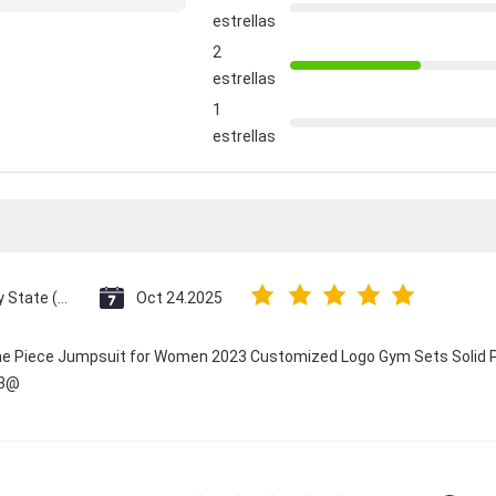
estrellas
2
estrellas
1
estrellas
Vatican City State (Holy See)
Oct 24.2025
One Piece Jumpsuit for Women 2023 Customized Logo Gym Sets Solid P
23@