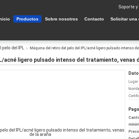
Soporte y
Inicio
Productos
Sobre nosotros
Contacto
Solicitar una
 pelo del IPL
Máquina del retiro del pelo del IPL/acné ligero pulsado intenso d
PL/acné ligero pulsado intenso del tratamiento, venas 
Dato
Lugar 
Nombr
Certif
Pago
Canti
mínim
Preci
Detal