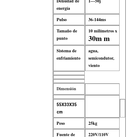
Densidad de
1---50j
energía
Pulso
36-144ms
Tamaño de
10 milímetros x
30m m
punto
Sistema de
agua,
enfriamiento
semicondutor,
viento
Dimensión
55X33X35
cm
Peso
25kg
Fuente de
220V/110V