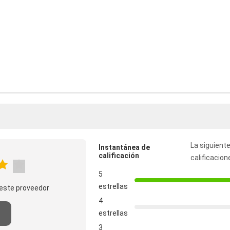
La siguiente
Instantánea de
calificación
calificacion
5
estrellas
este proveedor
4
estrellas
3