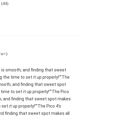
l (44)
(1w+)
nt is smooth, and finding that sweet
 the time to set it up properly!""The
smooth, and finding that sweet spot
ime to set it up properly!""The Pico
oth, and finding that sweet spot makes
set it up properly!""The Pico 4's
and finding that sweet spot makes all