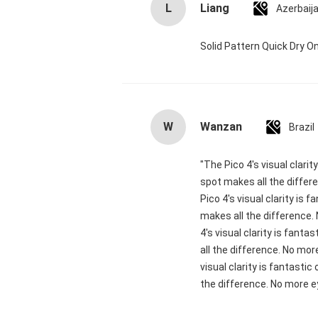
L
Liang
Azerbaij
Solid Pattern Quick Dry
W
Wanzan
Brazil
"The Pico 4's visual clari
spot makes all the differ
Pico 4's visual clarity is
makes all the difference.
4's visual clarity is fant
all the difference. No mor
visual clarity is fantasti
the difference. No more ey