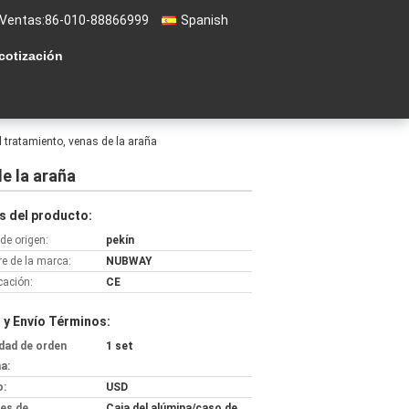
 Ventas:
86-010-88866999
Spanish
 cotización
el tratamiento, venas de la araña
de la araña
s del producto:
de origen:
pekín
e de la marca:
NUBWAY
icación:
CE
 y Envío Términos:
dad de orden
1 set
a:
o:
USD
les de
Caja del alúmina/caso de