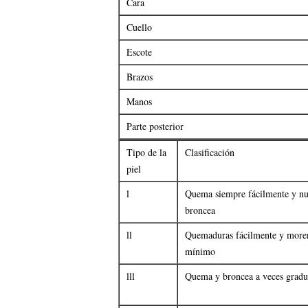
Cara
Cuello
Escote
Brazos
Manos
Parte posterior
Tipo de la
Clasificación
piel
l
Quema siempre fácilmente y n
broncea
ll
Quemaduras fácilmente y mor
mínimo
lll
Quema y broncea a veces grad