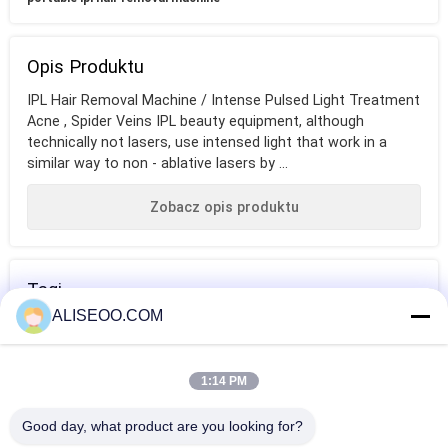
Opis Produktu
IPL Hair Removal Machine / Intense Pulsed Light Treatment
Acne , Spider Veins IPL beauty equipment, although
technically not lasers, use intensed light that work in a
similar way to non - ablative lasers by ...
Zobacz opis produktu
Tagi
ALISEOO.COM
maszyna do
maszyna do
profesjonalna
usuwania włosów
depilacji
maszyna do
1:14 PM
dla kobiet
laserowej
depilacji
WIĘCEJ Maszyna Do Usuwania Włosów IPL
Good day, what product are you looking for?
laserowej