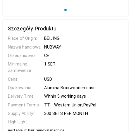
Szczegóły Produktu
Place of Origin:
BEIJING
Nazwa handlowa:
NUBWAY
Orzecznictwo:
CE
Minimalne
1 SET
zamówienie:
Cena:
USD
Opakowania:
Alumina Box/wooden case
Delivery Time:
Within 5 working days
Payment Terms:
TT，Western Union,PayPal
Supply Ability:
300 SETS PER MONTH
High Light:
portable ipl hair removal machine